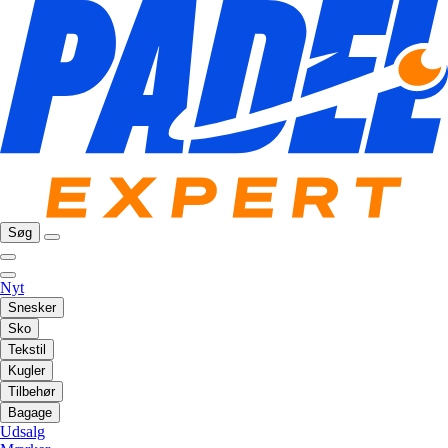
Søg
Nyt
Snesker
Sko
Tekstil
Kugler
Tilbehør
Bagage
Udsalg