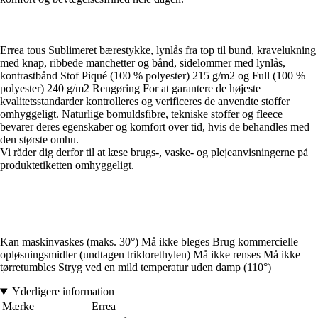
Errea tous Sublimeret bærestykke, lynlås fra top til bund, kravelukning
med knap, ribbede manchetter og bånd, sidelommer med lynlås,
kontrastbånd Stof Piqué (100 % polyester) 215 g/m2 og Full (100 %
polyester) 240 g/m2 Rengøring For at garantere de højeste
kvalitetsstandarder kontrolleres og verificeres de anvendte stoffer
omhyggeligt. Naturlige bomuldsfibre, tekniske stoffer og fleece
bevarer deres egenskaber og komfort over tid, hvis de behandles med
den største omhu.
Vi råder dig derfor til at læse brugs-, vaske- og plejeanvisningerne på
produktetiketten omhyggeligt.
Kan maskinvaskes (maks. 30°) Må ikke bleges Brug kommercielle
opløsningsmidler (undtagen triklorethylen) Må ikke renses Må ikke
tørretumbles Stryg ved en mild temperatur uden damp (110°)
Yderligere information
Mærke
Errea