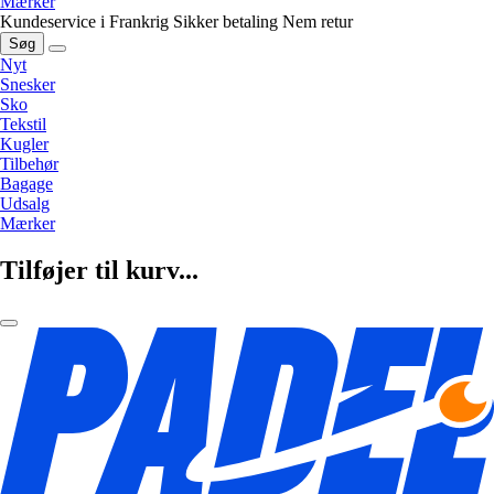
Mærker
Kundeservice i Frankrig
Sikker betaling
Nem retur
Søg
Nyt
Snesker
Sko
Tekstil
Kugler
Tilbehør
Bagage
Udsalg
Mærker
Tilføjer til kurv...