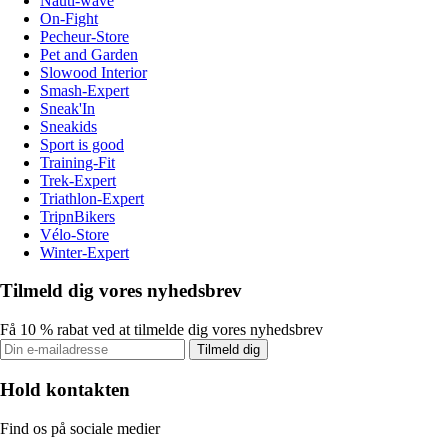
Nauti-wave
On-Fight
Pecheur-Store
Pet and Garden
Slowood Interior
Smash-Expert
Sneak'In
Sneakids
Sport is good
Training-Fit
Trek-Expert
Triathlon-Expert
TripnBikers
Vélo-Store
Winter-Expert
Tilmeld dig vores nyhedsbrev
Få 10 % rabat ved at tilmelde dig vores nyhedsbrev
Tilmeld dig
Hold kontakten
Find os på sociale medier