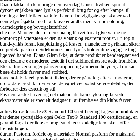
Diana Jakke: du kan bruge den hver dag Uanset hvilken sport du
dyrker, er jakken med lynlås perfekt til brug før og efter kampe, til
træning eller i fritiden væk fra banen. De vigtigste egenskaber ved
denne lynlåsjakke med høj krave er åndbarhed, varmeisolering,
varmelagring og bevægelsesfrihed.
elle elle På indersiden er den smaragdfarvet for at give varme og
komfort; på ydersiden er den halvblank og ekstremt robust. En top-til-
bund-lynlås foran, knaplukning på kraven, manchetter og ribkant sikrer
en perfekt pasform. Sidelommer med lynlås holder dine vigtigste ting
lige ved hånden. Diana Glem ikke, at dette produkt er kendetegnet ved
den elegante og moderne æstetik i det sublimeringsprægede frontbånd.
Ekstra forstærkninger på overkroppen og ærmerne betyder, at du kan
bære dit holds farver med stolthed.
tous look Et ideelt produkt til dem, der er på udkig efter et moderne,
up-to-date produkt, der er kendetegnet ved sofistikerede detaljer, der
forbedrer dets æstetik og stil.
Fås i en række farver, og det matchende bærestykke og farvede
ekstramateriale er specielt designet til at fremhæve din klubs farver.
autres ErreaOeko-Tex® Standard 100-certificering Ligesom produkter
har denne sportsjakke også Oeko-Tex® Standard 100-certificering, en
garanti for, at der ikke er brugt sundhedsskadelige kemiske stoffer i
fremstillingen.
durant Pasform, fordele og materialer: Normal pasform for maksimal
komfort og bevægelsesfrihed hele dagen.