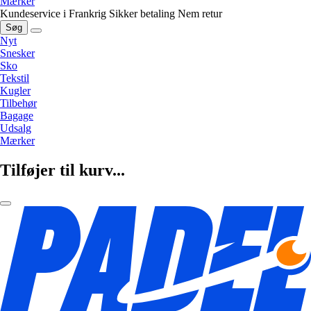
Mærker
Kundeservice i Frankrig
Sikker betaling
Nem retur
Søg
Nyt
Snesker
Sko
Tekstil
Kugler
Tilbehør
Bagage
Udsalg
Mærker
Tilføjer til kurv...