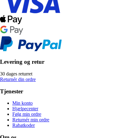
Levering og retur
30 dages returret
Returnér din ordre
Tjenester
Min konto
Hjælpecenter
Følg min ordre
Returnér min ordre
Rabatkoder
Om os