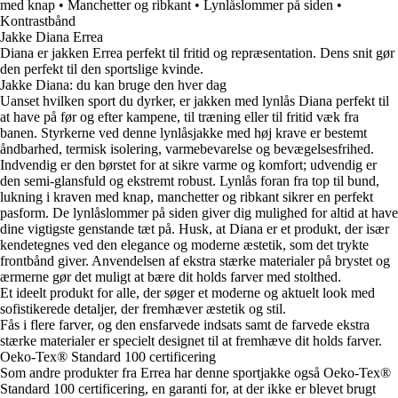
med knap • Manchetter og ribkant • Lynlåslommer på siden •
Kontrastbånd
Jakke Diana Errea
Diana er jakken Errea perfekt til fritid og repræsentation. Dens snit gør
den perfekt til den sportslige kvinde.
Jakke Diana: du kan bruge den hver dag
Uanset hvilken sport du dyrker, er jakken med lynlås Diana perfekt til
at have på før og efter kampene, til træning eller til fritid væk fra
banen. Styrkerne ved denne lynlåsjakke med høj krave er bestemt
åndbarhed, termisk isolering, varmebevarelse og bevægelsesfrihed.
Indvendig er den børstet for at sikre varme og komfort; udvendig er
den semi-glansfuld og ekstremt robust. Lynlås foran fra top til bund,
lukning i kraven med knap, manchetter og ribkant sikrer en perfekt
pasform. De lynlåslommer på siden giver dig mulighed for altid at have
dine vigtigste genstande tæt på. Husk, at Diana er et produkt, der især
kendetegnes ved den elegance og moderne æstetik, som det trykte
frontbånd giver. Anvendelsen af ekstra stærke materialer på brystet og
ærmerne gør det muligt at bære dit holds farver med stolthed.
Et ideelt produkt for alle, der søger et moderne og aktuelt look med
sofistikerede detaljer, der fremhæver æstetik og stil.
Fås i flere farver, og den ensfarvede indsats samt de farvede ekstra
stærke materialer er specielt designet til at fremhæve dit holds farver.
Oeko-Tex® Standard 100 certificering
Som andre produkter fra Errea har denne sportjakke også Oeko-Tex®
Standard 100 certificering, en garanti for, at der ikke er blevet brugt