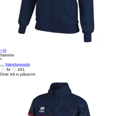
+10
Størrelse
*
Størrelsesguide
M
4XL
Dette felt er påkrævet