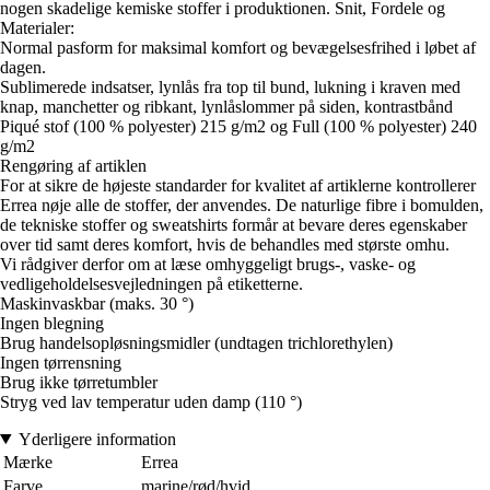
nogen skadelige kemiske stoffer i produktionen. Snit, Fordele og
Materialer:
Normal pasform for maksimal komfort og bevægelsesfrihed i løbet af
dagen.
Sublimerede indsatser, lynlås fra top til bund, lukning i kraven med
knap, manchetter og ribkant, lynlåslommer på siden, kontrastbånd
Piqué stof (100 % polyester) 215 g/m2 og Full (100 % polyester) 240
g/m2
Rengøring af artiklen
For at sikre de højeste standarder for kvalitet af artiklerne kontrollerer
Errea nøje alle de stoffer, der anvendes. De naturlige fibre i bomulden,
de tekniske stoffer og sweatshirts formår at bevare deres egenskaber
over tid samt deres komfort, hvis de behandles med største omhu.
Vi rådgiver derfor om at læse omhyggeligt brugs-, vaske- og
vedligeholdelsesvejledningen på etiketterne.
Maskinvaskbar (maks. 30 °)
Ingen blegning
Brug handelsopløsningsmidler (undtagen trichlorethylen)
Ingen tørrensning
Brug ikke tørretumbler
Stryg ved lav temperatur uden damp (110 °)
Yderligere information
Mærke
Errea
Farve
marine/rød/hvid