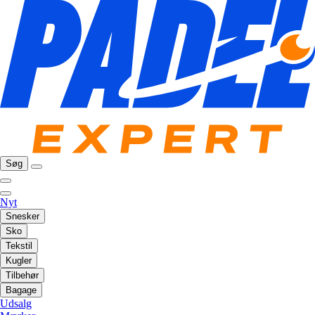
Søg
Nyt
Snesker
Sko
Tekstil
Kugler
Tilbehør
Bagage
Udsalg