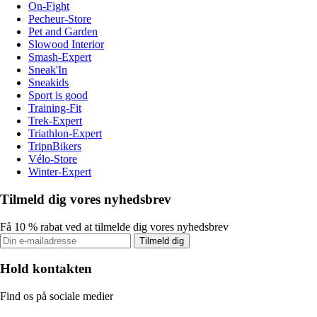
On-Fight
Pecheur-Store
Pet and Garden
Slowood Interior
Smash-Expert
Sneak'In
Sneakids
Sport is good
Training-Fit
Trek-Expert
Triathlon-Expert
TripnBikers
Vélo-Store
Winter-Expert
Tilmeld dig vores nyhedsbrev
Få 10 % rabat ved at tilmelde dig vores nyhedsbrev
Tilmeld dig
Hold kontakten
Find os på sociale medier