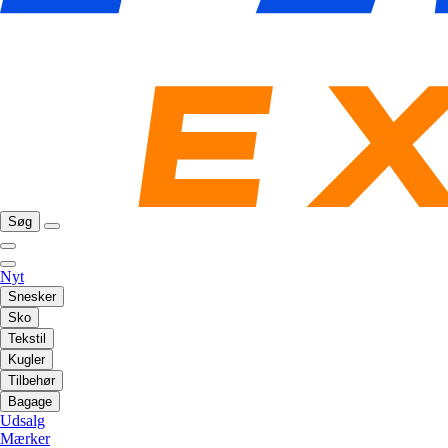
Søg
Nyt
Snesker
Sko
Tekstil
Kugler
Tilbehør
Bagage
Udsalg
Mærker