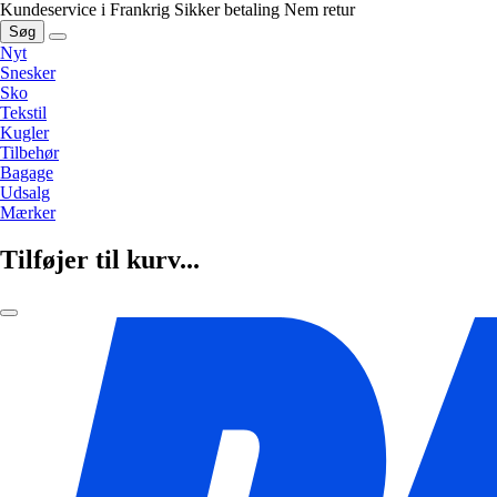
Kundeservice i Frankrig
Sikker betaling
Nem retur
Søg
Nyt
Snesker
Sko
Tekstil
Kugler
Tilbehør
Bagage
Udsalg
Mærker
Tilføjer til kurv...