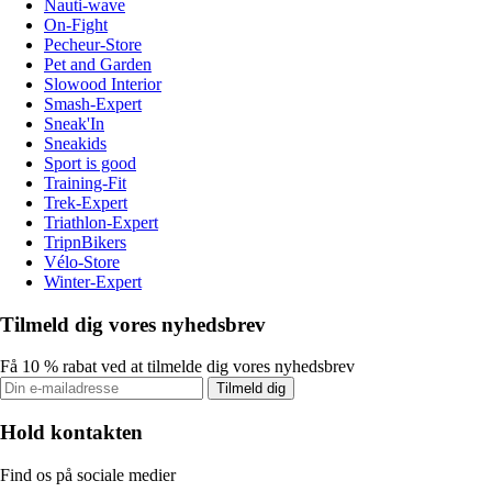
Nauti-wave
On-Fight
Pecheur-Store
Pet and Garden
Slowood Interior
Smash-Expert
Sneak'In
Sneakids
Sport is good
Training-Fit
Trek-Expert
Triathlon-Expert
TripnBikers
Vélo-Store
Winter-Expert
Tilmeld dig vores nyhedsbrev
Få 10 % rabat ved at tilmelde dig vores nyhedsbrev
Tilmeld dig
Hold kontakten
Find os på sociale medier