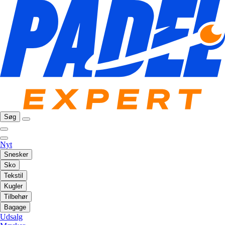
Søg
Nyt
Snesker
Sko
Tekstil
Kugler
Tilbehør
Bagage
Udsalg