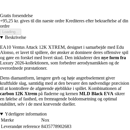
Gratis forsendelse
+95,25 kr.
gives til din naeste ordre
Krediteres efter bekraeftelse af din
ordre
Loading...
Beskrivelse
EA10 Ventus Attack 12K XTREM, designet i samarbejde med Edu
Alonso, er lavet til spillere, der ønsker at dominere deres offensive spil
og gøre en forskel med hvert skud. Den inkluderer den
nye form fra
Luxury 2026-kollektionen, som forbedrer aerodynamikken og de
overordnede præstationer.
Dens diamantform, længere greb og høje angrebselement giver
kraftfulde slag, samtidig med at den bevarer den nødvendige præcision
til at kontrollere de afgørende øjeblikke i spillet. Kombinationen af
carbon 12K Xtrem
på fladerne og kernen
MLD Black EVA
sikrer
en følelse af fasthed, en fremragende boldomsætning og optimal
stabilitet, selv i de mest krævende dueller.
Yderligere information
Mærke
Nox
Leverandør reference
8435778902683