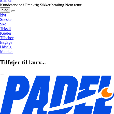
Mærker
Kundeservice i Frankrig
Sikker betaling
Nem retur
Søg
Nyt
Snesker
Sko
Tekstil
Kugler
Tilbehør
Bagage
Udsalg
Mærker
Tilføjer til kurv...