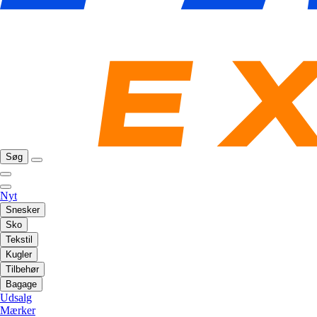
Søg
Nyt
Snesker
Sko
Tekstil
Kugler
Tilbehør
Bagage
Udsalg
Mærker