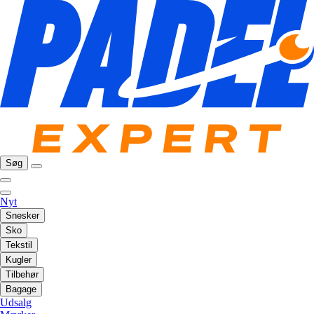
Søg
Nyt
Snesker
Sko
Tekstil
Kugler
Tilbehør
Bagage
Udsalg