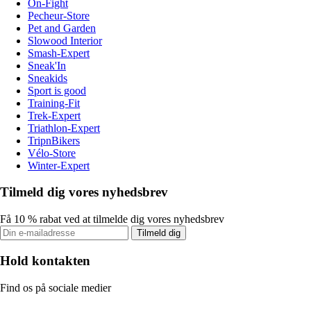
On-Fight
Pecheur-Store
Pet and Garden
Slowood Interior
Smash-Expert
Sneak'In
Sneakids
Sport is good
Training-Fit
Trek-Expert
Triathlon-Expert
TripnBikers
Vélo-Store
Winter-Expert
Tilmeld dig vores nyhedsbrev
Få 10 % rabat ved at tilmelde dig vores nyhedsbrev
Tilmeld dig
Hold kontakten
Find os på sociale medier