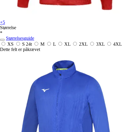
+5
Størrelse
*
Størrelsesguide
XS
S
24t
M
L
XL
2XL
3XL
4XL
Dette felt er påkrævet