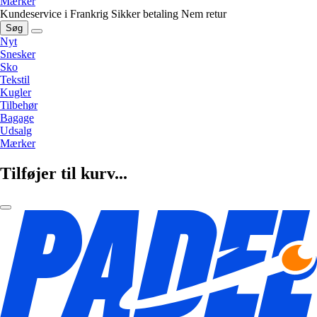
Mærker
Kundeservice i Frankrig
Sikker betaling
Nem retur
Søg
Nyt
Snesker
Sko
Tekstil
Kugler
Tilbehør
Bagage
Udsalg
Mærker
Tilføjer til kurv...