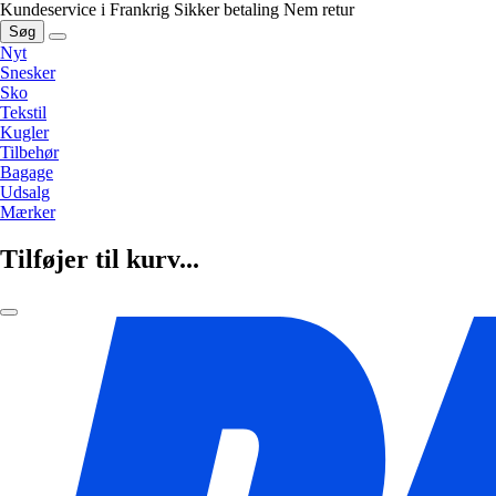
Kundeservice i Frankrig
Sikker betaling
Nem retur
Søg
Nyt
Snesker
Sko
Tekstil
Kugler
Tilbehør
Bagage
Udsalg
Mærker
Tilføjer til kurv...