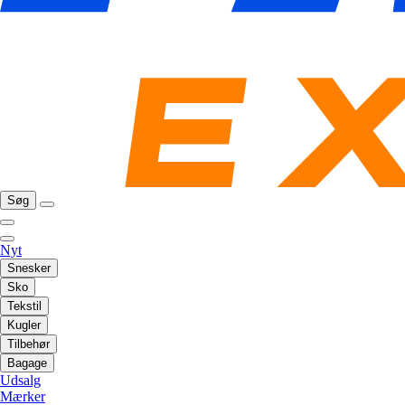
Søg
Nyt
Snesker
Sko
Tekstil
Kugler
Tilbehør
Bagage
Udsalg
Mærker