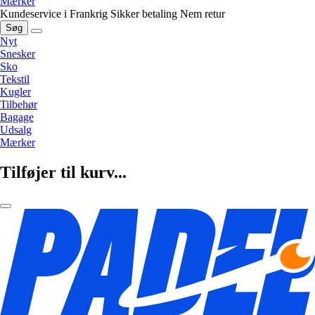
Mærker
Kundeservice i Frankrig
Sikker betaling
Nem retur
Søg
Nyt
Snesker
Sko
Tekstil
Kugler
Tilbehør
Bagage
Udsalg
Mærker
Tilføjer til kurv...