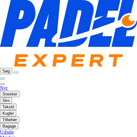
Søg
Nyt
Snesker
Sko
Tekstil
Kugler
Tilbehør
Bagage
Udsalg