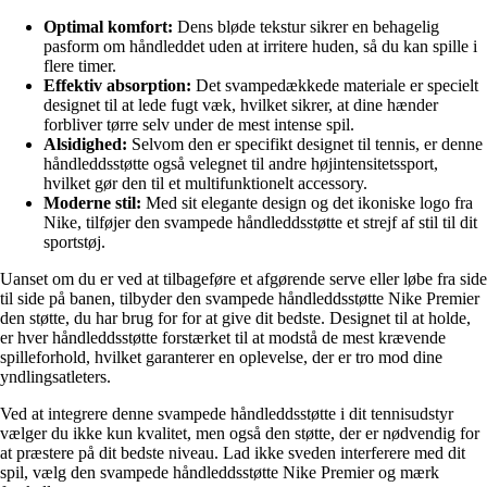
Optimal komfort:
Dens bløde tekstur sikrer en behagelig
pasform om håndleddet uden at irritere huden, så du kan spille i
flere timer.
Effektiv absorption:
Det svampedækkede materiale er specielt
designet til at lede fugt væk, hvilket sikrer, at dine hænder
forbliver tørre selv under de mest intense spil.
Alsidighed:
Selvom den er specifikt designet til tennis, er denne
håndleddsstøtte også velegnet til andre højintensitetssport,
hvilket gør den til et multifunktionelt accessory.
Moderne stil:
Med sit elegante design og det ikoniske logo fra
Nike, tilføjer den svampede håndleddsstøtte et strejf af stil til dit
sportstøj.
Uanset om du er ved at tilbageføre et afgørende serve eller løbe fra side
til side på banen, tilbyder den svampede håndleddsstøtte Nike Premier
den støtte, du har brug for for at give dit bedste. Designet til at holde,
er hver håndleddsstøtte forstærket til at modstå de mest krævende
spilleforhold, hvilket garanterer en oplevelse, der er tro mod dine
yndlingsatleters.
Ved at integrere denne svampede håndleddsstøtte i dit tennisudstyr
vælger du ikke kun kvalitet, men også den støtte, der er nødvendig for
at præstere på dit bedste niveau. Lad ikke sveden interferere med dit
spil, vælg den svampede håndleddsstøtte Nike Premier og mærk