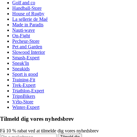
Golf and co
Handball-Store
House of Rugby
La sellerie de Maé
Made in Paradis
Nauti-wave
On-Fight
Pecheur-Store
Pet and Garden
Slowood Interior
Smash-Expert
Sneak'In
Sneakids
Sport is good
Training-Fit
Trek-Expert
Triathlon-Expert
TripnBikers
Vélo-Store
Winter-Expert
Tilmeld dig vores nyhedsbrev
Få 10 % rabat ved at tilmelde dig vores nyhedsbrev
Tilmeld dig