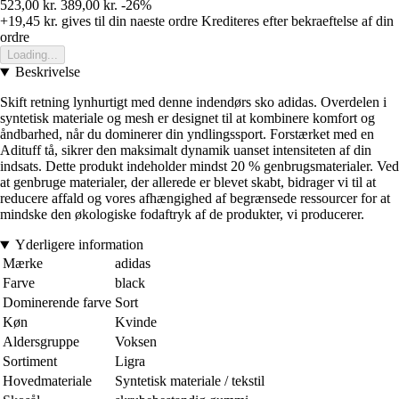
523,00 kr.
389,00 kr.
-26%
+19,45 kr.
gives til din naeste ordre
Krediteres efter bekraeftelse af din
ordre
Loading...
Beskrivelse
Skift retning lynhurtigt med denne indendørs sko adidas. Overdelen i
syntetisk materiale og mesh er designet til at kombinere komfort og
åndbarhed, når du dominerer din yndlingssport. Forstærket med en
Adituff tå, sikrer den maksimalt dynamik uanset intensiteten af din
indsats. Dette produkt indeholder mindst 20 % genbrugsmaterialer. Ved
at genbruge materialer, der allerede er blevet skabt, bidrager vi til at
reducere affald og vores afhængighed af begrænsede ressourcer for at
mindske den økologiske fodaftryk af de produkter, vi producerer.
Yderligere information
Mærke
adidas
Farve
black
Dominerende farve
Sort
Køn
Kvinde
Aldersgruppe
Voksen
Sortiment
Ligra
Hovedmateriale
Syntetisk materiale / tekstil