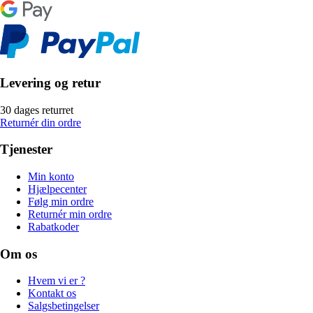
Levering og retur
30 dages returret
Returnér din ordre
Tjenester
Min konto
Hjælpecenter
Følg min ordre
Returnér min ordre
Rabatkoder
Om os
Hvem vi er ?
Kontakt os
Salgsbetingelser