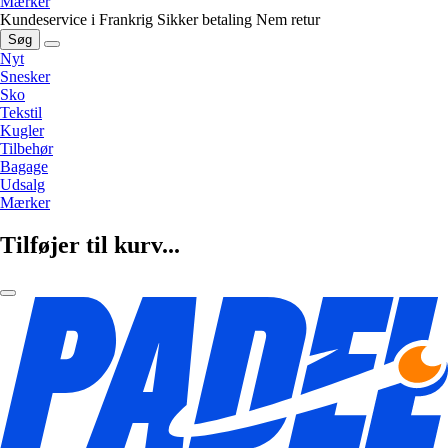
Mærker
Kundeservice i Frankrig
Sikker betaling
Nem retur
Søg
Nyt
Snesker
Sko
Tekstil
Kugler
Tilbehør
Bagage
Udsalg
Mærker
Tilføjer til kurv...