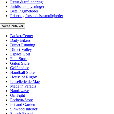
Retur & refundering
Juridiske oplysninger
Betalingsmetoder
Priser og forsendelsesmuligheder
Vores butikker
Basket-Center
Daily Bikers
Direct Running
Direct-Volley
Espace Golf
Foot-Store
Galop Store
Golf and co
Handball-Store
House of Rugby
La sellerie de Maé
Made in Paradis
Nauti-wave
On-Fight
Pecheur-Store
Pet and Garden
Slowood Interior
Smash-Expert