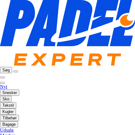
Søg
Nyt
Snesker
Sko
Tekstil
Kugler
Tilbehør
Bagage
Udsalg