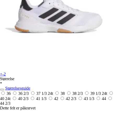
+-2
Størrelse
*
Størrelsesguide
36
36 2/3
37 1/3
24t
38
38 2/3
39 1/3
24t
40
24t
40 2/3
41 1/3
42
42 2/3
43 1/3
44
44 2/3
Dette felt er påkrævet