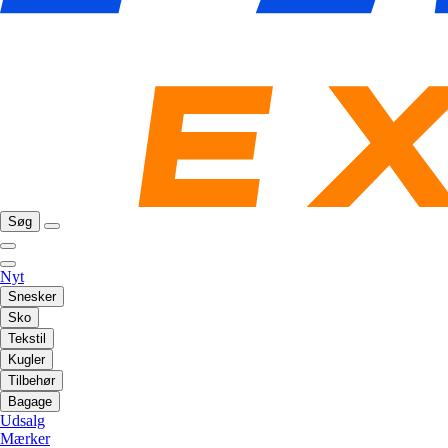
Søg
Nyt
Snesker
Sko
Tekstil
Kugler
Tilbehør
Bagage
Udsalg
Mærker