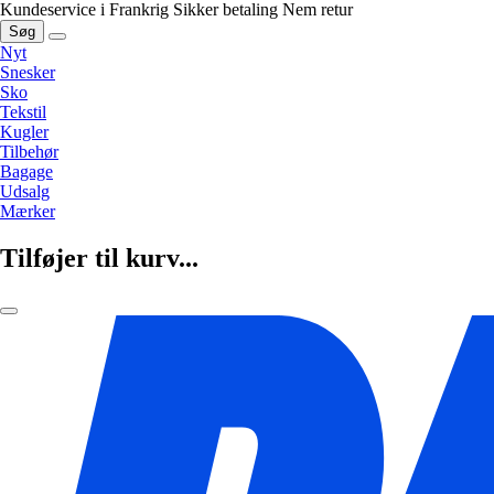
Kundeservice i Frankrig
Sikker betaling
Nem retur
Søg
Nyt
Snesker
Sko
Tekstil
Kugler
Tilbehør
Bagage
Udsalg
Mærker
Tilføjer til kurv...