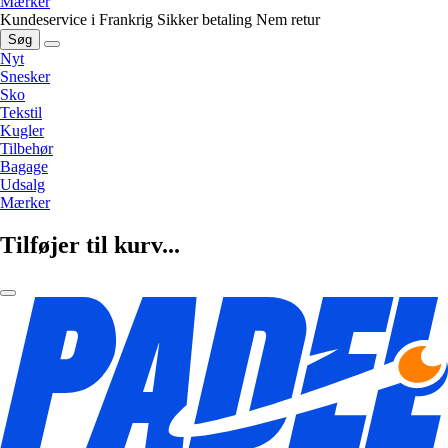
Mærker
Kundeservice i Frankrig
Sikker betaling
Nem retur
Søg
Nyt
Snesker
Sko
Tekstil
Kugler
Tilbehør
Bagage
Udsalg
Mærker
Tilføjer til kurv...