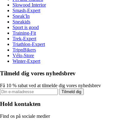
Slowood Interior
Smash-Expert
Sneak'In
Sneakids
Sport is good
Training-Fit
Trek-Expert
Triathlon-Expert
TripnBikers
Vélo-Store
Winter-Expert
Tilmeld dig vores nyhedsbrev
Få 10 % rabat ved at tilmelde dig vores nyhedsbrev
Tilmeld dig
Hold kontakten
Find os på sociale medier