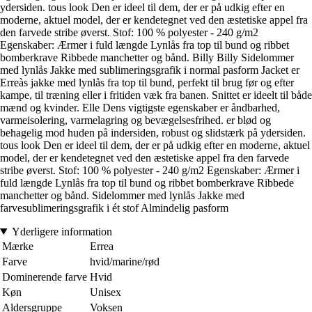
ydersiden. tous look Den er ideel til dem, der er på udkig efter en
moderne, aktuel model, der er kendetegnet ved den æstetiske appel fra
den farvede stribe øverst. Stof: 100 % polyester - 240 g/m2
Egenskaber: Ærmer i fuld længde Lynlås fra top til bund og ribbet
bomberkrave Ribbede manchetter og bånd. Billy Billy Sidelommer
med lynlås Jakke med sublimeringsgrafik i normal pasform Jacket er
Erreàs jakke med lynlås fra top til bund, perfekt til brug før og efter
kampe, til træning eller i fritiden væk fra banen. Snittet er ideelt til både
mænd og kvinder. Elle Dens vigtigste egenskaber er åndbarhed,
varmeisolering, varmelagring og bevægelsesfrihed. er blød og
behagelig mod huden på indersiden, robust og slidstærk på ydersiden.
tous look Den er ideel til dem, der er på udkig efter en moderne, aktuel
model, der er kendetegnet ved den æstetiske appel fra den farvede
stribe øverst. Stof: 100 % polyester - 240 g/m2 Egenskaber: Ærmer i
fuld længde Lynlås fra top til bund og ribbet bomberkrave Ribbede
manchetter og bånd. Sidelommer med lynlås Jakke med
farvesublimeringsgrafik i ét stof Almindelig pasform
Yderligere information
Mærke
Errea
Farve
hvid/marine/rød
Dominerende farve
Hvid
Køn
Unisex
Aldersgruppe
Voksen