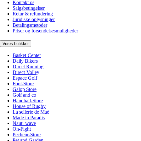
Kontakt os
Salgsbetingelser
Retur & refundering
Juridiske oplysninger
Betalingsmetoder
Priser og forsendelsesmuligheder
Vores butikker
Basket-Center
Daily Bikers
Direct Running
Direct-Volley
Espace Golf
Foot-Store
Galop Store
Golf and co
Handball-Store
House of Rugby
La sellerie de Maé
Made in Paradis
Nauti-wave
On-Fight
Pecheur-Store
Pet and Garden