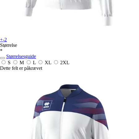
+-2
Størrelse
*
Størrelsesguide
S
M
L
XL
2XL
Dette felt er påkrævet