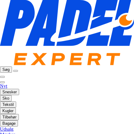
Søg
Nyt
Snesker
Sko
Tekstil
Kugler
Tilbehør
Bagage
Udsalg