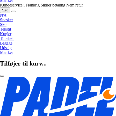
Mærker
Kundeservice i Frankrig
Sikker betaling
Nem retur
Søg
Nyt
Snesker
Sko
Tekstil
Kugler
Tilbehør
Bagage
Udsalg
Mærker
Tilføjer til kurv...