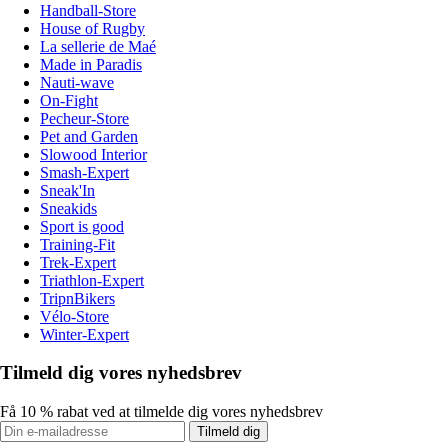
Handball-Store
House of Rugby
La sellerie de Maé
Made in Paradis
Nauti-wave
On-Fight
Pecheur-Store
Pet and Garden
Slowood Interior
Smash-Expert
Sneak'In
Sneakids
Sport is good
Training-Fit
Trek-Expert
Triathlon-Expert
TripnBikers
Vélo-Store
Winter-Expert
Tilmeld dig vores nyhedsbrev
Få 10 % rabat ved at tilmelde dig vores nyhedsbrev
Tilmeld dig