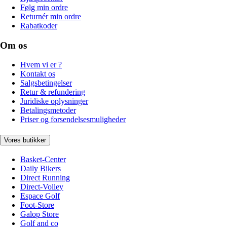
Følg min ordre
Returnér min ordre
Rabatkoder
Om os
Hvem vi er ?
Kontakt os
Salgsbetingelser
Retur & refundering
Juridiske oplysninger
Betalingsmetoder
Priser og forsendelsesmuligheder
Vores butikker
Basket-Center
Daily Bikers
Direct Running
Direct-Volley
Espace Golf
Foot-Store
Galop Store
Golf and co