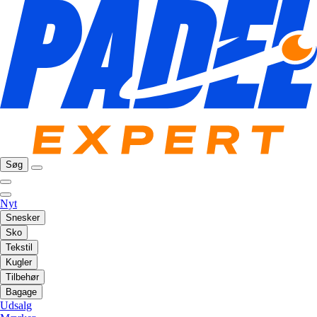
Søg
Nyt
Snesker
Sko
Tekstil
Kugler
Tilbehør
Bagage
Udsalg