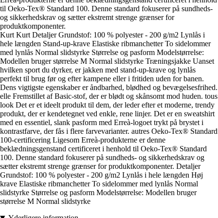
til Oeko-Tex® Standard 100. Denne standard fokuserer på sundheds-
og sikkerhedskrav og sætter ekstremt strenge grænser for
produktkomponenter.
Kurt Kurt Detaljer Grundstof: 100 % polyester - 200 g/m2 Lynlås i
hele længden Stand-up-krave Elastiske ribmanchetter To sidelommer
med lynlås Normal slidstyrke Størrelse og pasform Modelstørrelse:
Modellen bruger størrelse M Normal slidstyrke Træningsjakke Uanset
hvilken sport du dyrker, er jakken med stand-up-krave og lynlås
perfekt til brug før og efter kampene eller i fritiden uden for banen.
Dens vigtigste egenskaber er åndbarhed, blødhed og bevægelsesfrihed.
elle Fremstillet af Basic-stof, der er blødt og skånsomt mod huden. tous
look Det er et ideelt produkt til dem, der leder efter et moderne, trendy
produkt, der er kendetegnet ved enkle, rene linjer. Det er en sweatshirt
med en essentiel, slank pasform med Erreà-logoet trykt på brystet i
kontrastfarve, der fås i flere farvevarianter. autres Oeko-Tex® Standard
100-certificering Ligesom Erreà-produkterne er denne
beklædningsgenstand certificeret i henhold til Oeko-Tex® Standard
100. Denne standard fokuserer på sundheds- og sikkerhedskrav og
sætter ekstremt strenge grænser for produktkomponenter. Detaljer
Grundstof: 100 % polyester - 200 g/m2 Lynlås i hele længden Høj
krave Elastiske ribmanchetter To sidelommer med lynlås Normal
slidstyrke Størrelse og pasform Modelstørrelse: Modellen bruger
størrelse M Normal slidstyrke
Yderligere information