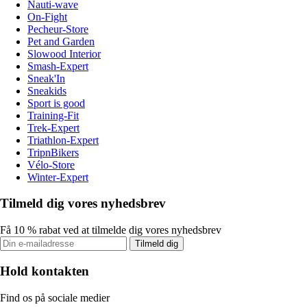
Nauti-wave
On-Fight
Pecheur-Store
Pet and Garden
Slowood Interior
Smash-Expert
Sneak'In
Sneakids
Sport is good
Training-Fit
Trek-Expert
Triathlon-Expert
TripnBikers
Vélo-Store
Winter-Expert
Tilmeld dig vores nyhedsbrev
Få 10 % rabat ved at tilmelde dig vores nyhedsbrev
Tilmeld dig
Hold kontakten
Find os på sociale medier