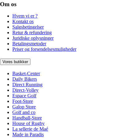
Om os
Hvem vi er ?
Kontakt os
Salgsbetingelser
Retur & refundering
Juridiske oplysninger
Betalingsmetoder
Priser og forsendelsesmuligheder
Vores butikker
Basket-Center
Daily Bikers
Direct Running
Direct-Volley
Espace Golf
Foot-Store
Galop Store
Golf and co
Handball-Store
House of Rugby
La sellerie de Maé
Made in Paradis