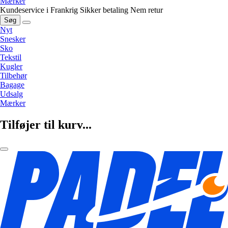
Mærker
Kundeservice i Frankrig
Sikker betaling
Nem retur
Søg
Nyt
Snesker
Sko
Tekstil
Kugler
Tilbehør
Bagage
Udsalg
Mærker
Tilføjer til kurv...