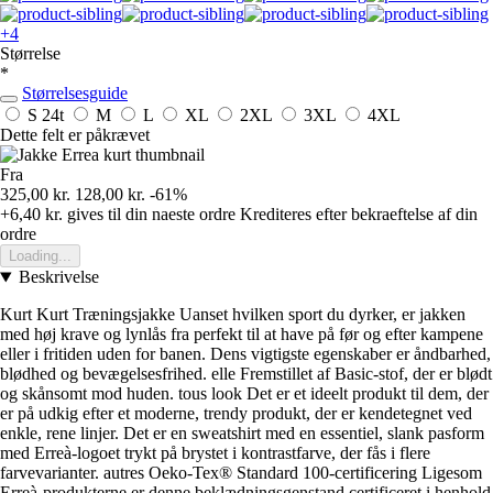
+4
Størrelse
*
Størrelsesguide
S
24t
M
L
XL
2XL
3XL
4XL
Dette felt er påkrævet
Fra
325,00 kr.
128,00 kr.
-61%
+6,40 kr.
gives til din naeste ordre
Krediteres efter bekraeftelse af din
ordre
Loading...
Beskrivelse
Kurt Kurt Træningsjakke Uanset hvilken sport du dyrker, er jakken
med høj krave og lynlås fra perfekt til at have på før og efter kampene
eller i fritiden uden for banen. Dens vigtigste egenskaber er åndbarhed,
blødhed og bevægelsesfrihed. elle Fremstillet af Basic-stof, der er blødt
og skånsomt mod huden. tous look Det er et ideelt produkt til dem, der
er på udkig efter et moderne, trendy produkt, der er kendetegnet ved
enkle, rene linjer. Det er en sweatshirt med en essentiel, slank pasform
med Erreà-logoet trykt på brystet i kontrastfarve, der fås i flere
farvevarianter. autres Oeko-Tex® Standard 100-certificering Ligesom
Erreà-produkterne er denne beklædningsgenstand certificeret i henhold