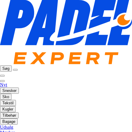
Søg
Nyt
Snesker
Sko
Tekstil
Kugler
Tilbehør
Bagage
Udsalg