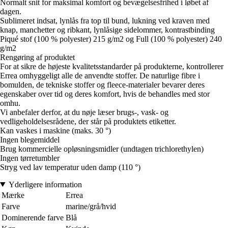
Normalt snit for maksimal komfort og bevægelsesfrihed i løbet af
dagen.
Sublimeret indsat, lynlås fra top til bund, lukning ved kraven med
knap, manchetter og ribkant, lynlåsige sidelommer, kontrastbinding
Piqué stof (100 % polyester) 215 g/m2 og Full (100 % polyester) 240
g/m2
Rengøring af produktet
For at sikre de højeste kvalitetsstandarder på produkterne, kontrollerer
Errea omhyggeligt alle de anvendte stoffer. De naturlige fibre i
bomulden, de tekniske stoffer og fleece-materialer bevarer deres
egenskaber over tid og deres komfort, hvis de behandles med stor
omhu.
Vi anbefaler derfor, at du nøje læser brugs-, vask- og
vedligeholdelsesrådene, der står på produktets etiketter.
Kan vaskes i maskine (maks. 30 °)
Ingen blegemiddel
Brug kommercielle opløsningsmidler (undtagen trichlorethylen)
Ingen tørretumbler
Stryg ved lav temperatur uden damp (110 °)
Yderligere information
Mærke
Errea
Farve
marine/grå/hvid
Dominerende farve
Blå