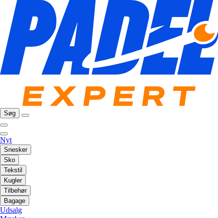
Søg
Nyt
Snesker
Sko
Tekstil
Kugler
Tilbehør
Bagage
Udsalg