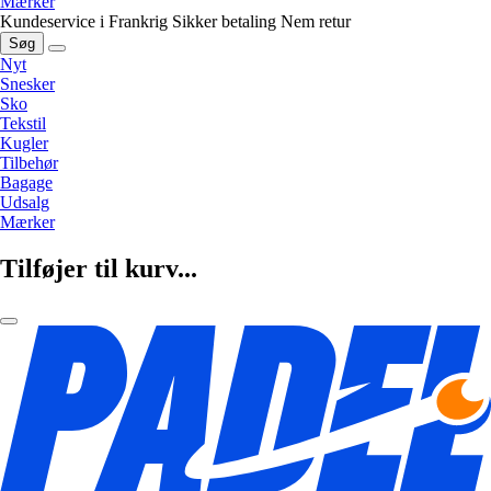
Mærker
Kundeservice i Frankrig
Sikker betaling
Nem retur
Søg
Nyt
Snesker
Sko
Tekstil
Kugler
Tilbehør
Bagage
Udsalg
Mærker
Tilføjer til kurv...