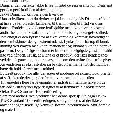
Jakke Diana Errea
Diana er den perfekte jakke Errea til fritid og repræsentation. Dens snit
gør den perfekt til den aktive unge pige.
Jakke Diana: du kan bære den hver dag
Uanset hvilken sport du dyrker, er jakken med lynlås Diana perfekt til
at have på før og efter kampene, til træning eller til fritid væk fra
banen. Fordelene ved denne lynlåsjakke med høj krave er bestemt
åndbarhed, termisk isolation, varmebeholdelse og bevægelsesfrihed.
Indvendigt er den børstet for at sikre varme og komfort; udvendigt er
den semi-skinnende og ekstremt robust. Lynlås foran fra top til bund,
lukning ved kraven med knap, manchetter og ribkant sikrer en perfekt
pasform. De lynlåsige sidelommer holder dine vigtigste genstande altid
lige ved hånden. Husk, at Diana er et produkt, der især kendetegnes
ved den elegance og moderne æstetik, som den trykte frontstribe giver.
Anvendelsen af ekstrastyrker på brystet og ærmerne gør det muligt at
bære dit holds farver med stolthed.
Et ideelt produkt for alle, der søger et moderne og aktuelt look, præget
af sofistikerede detaljer, der fremhæver æstetikken og stilen.
Tilgængelig i flere farvevarianter, er indsatsen i samme farve og de
farvede ekstrastyrker nøje designet til at fremhæve dit holds farver.
Oeko-Tex® Standard 100 certificering
Som med andre Errea produkter har denne sportsjakke også Oeko-
Tex® Standard 100 certificeringen, som garanterer, at der ikke er
anvendt nogen skadelige kemiske stoffer i produktionen. Snit, fordele
og materialer: