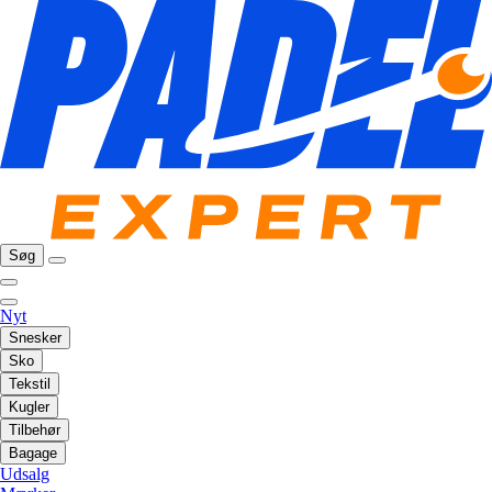
Søg
Nyt
Snesker
Sko
Tekstil
Kugler
Tilbehør
Bagage
Udsalg