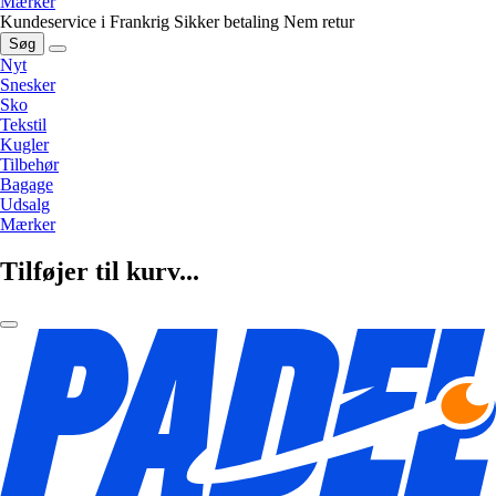
Mærker
Kundeservice i Frankrig
Sikker betaling
Nem retur
Søg
Nyt
Snesker
Sko
Tekstil
Kugler
Tilbehør
Bagage
Udsalg
Mærker
Tilføjer til kurv...