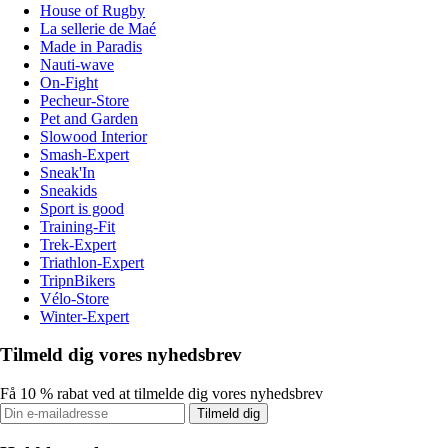
House of Rugby
La sellerie de Maé
Made in Paradis
Nauti-wave
On-Fight
Pecheur-Store
Pet and Garden
Slowood Interior
Smash-Expert
Sneak'In
Sneakids
Sport is good
Training-Fit
Trek-Expert
Triathlon-Expert
TripnBikers
Vélo-Store
Winter-Expert
Tilmeld dig vores nyhedsbrev
Få 10 % rabat ved at tilmelde dig vores nyhedsbrev
Tilmeld dig