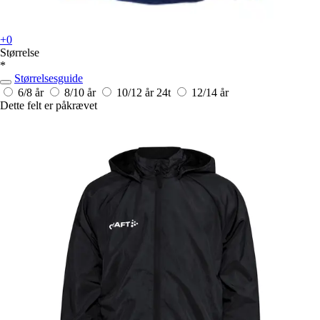
+0
Størrelse
*
Størrelsesguide
6/8 år
8/10 år
10/12 år
24t
12/14 år
Dette felt er påkrævet