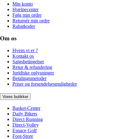
Min konto
Hjælpecenter
Følg min ordre
Returnér min ordre
Rabatkoder
Om os
Hvem vi er ?
Kontakt os
Salgsbetingelser
Retur & refundering
Juridiske oplysninger
Betalingsmetoder
Priser og forsendelsesmuligheder
Vores butikker
Basket-Center
Daily Bikers
Direct Running
Direct-Volley
Espace Golf
Foot-Store