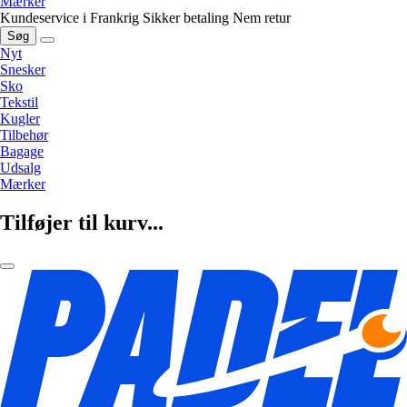
Mærker
Kundeservice i Frankrig
Sikker betaling
Nem retur
Søg
Nyt
Snesker
Sko
Tekstil
Kugler
Tilbehør
Bagage
Udsalg
Mærker
Tilføjer til kurv...