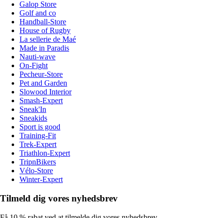
Galop Store
Golf and co
Handball-Store
House of Rugby
La sellerie de Maé
Made in Paradis
Nauti-wave
On-Fight
Pecheur-Store
Pet and Garden
Slowood Interior
Smash-Expert
Sneak'In
Sneakids
Sport is good
Training-Fit
Trek-Expert
Triathlon-Expert
TripnBikers
Vélo-Store
Winter-Expert
Tilmeld dig vores nyhedsbrev
Få 10 % rabat ved at tilmelde dig vores nyhedsbrev