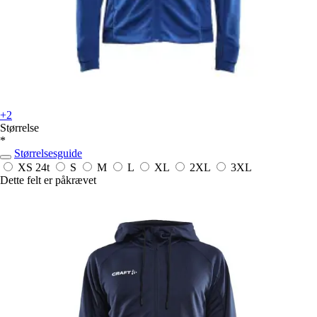
+2
Størrelse
*
Størrelsesguide
XS
24t
S
M
L
XL
2XL
3XL
Dette felt er påkrævet