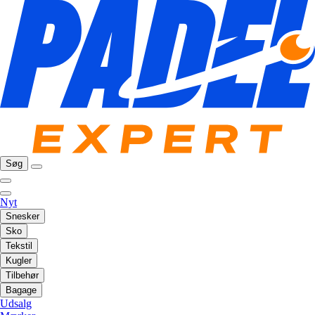
Søg
Nyt
Snesker
Sko
Tekstil
Kugler
Tilbehør
Bagage
Udsalg