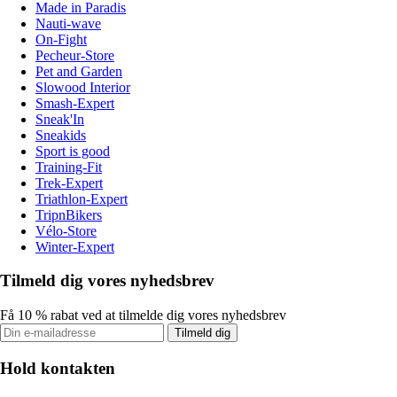
Made in Paradis
Nauti-wave
On-Fight
Pecheur-Store
Pet and Garden
Slowood Interior
Smash-Expert
Sneak'In
Sneakids
Sport is good
Training-Fit
Trek-Expert
Triathlon-Expert
TripnBikers
Vélo-Store
Winter-Expert
Tilmeld dig vores nyhedsbrev
Få 10 % rabat ved at tilmelde dig vores nyhedsbrev
Tilmeld dig
Hold kontakten