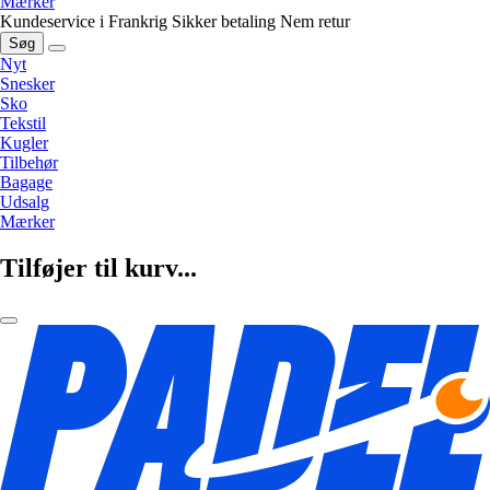
Mærker
Kundeservice i Frankrig
Sikker betaling
Nem retur
Søg
Nyt
Snesker
Sko
Tekstil
Kugler
Tilbehør
Bagage
Udsalg
Mærker
Tilføjer til kurv...