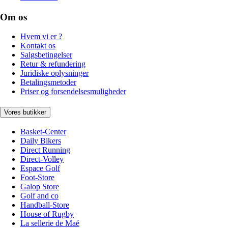
Om os
Hvem vi er ?
Kontakt os
Salgsbetingelser
Retur & refundering
Juridiske oplysninger
Betalingsmetoder
Priser og forsendelsesmuligheder
Vores butikker
Basket-Center
Daily Bikers
Direct Running
Direct-Volley
Espace Golf
Foot-Store
Galop Store
Golf and co
Handball-Store
House of Rugby
La sellerie de Maé