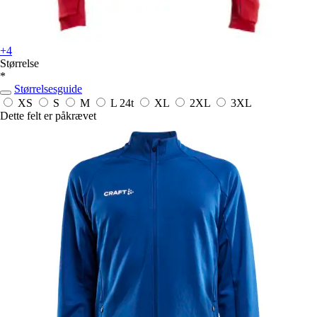
+4
Størrelse
*
Størrelsesguide
XS
S
M
L
24t
XL
2XL
3XL
Dette felt er påkrævet