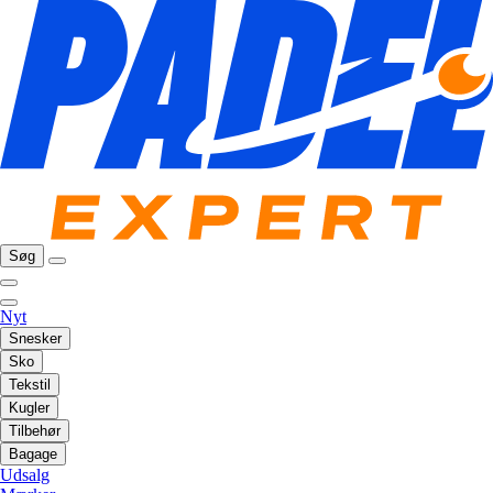
Søg
Nyt
Snesker
Sko
Tekstil
Kugler
Tilbehør
Bagage
Udsalg