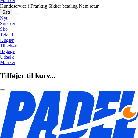
Mærker
Kundeservice i Frankrig
Sikker betaling
Nem retur
Søg
Nyt
Snesker
Sko
Tekstil
Kugler
Tilbehør
Bagage
Udsalg
Mærker
Tilføjer til kurv...