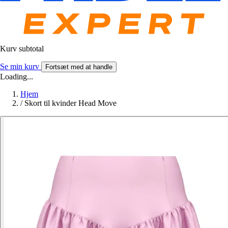
Kurv subtotal
Se min kurv
Fortsæt med at handle
Loading...
Hjem
/
Skort til kvinder Head Move