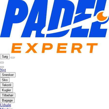
Søg
Nyt
Snesker
Sko
Tekstil
Kugler
Tilbehør
Bagage
Udsalg