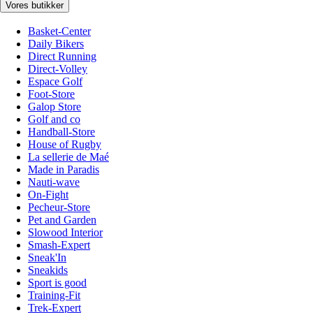
Vores butikker
Basket-Center
Daily Bikers
Direct Running
Direct-Volley
Espace Golf
Foot-Store
Galop Store
Golf and co
Handball-Store
House of Rugby
La sellerie de Maé
Made in Paradis
Nauti-wave
On-Fight
Pecheur-Store
Pet and Garden
Slowood Interior
Smash-Expert
Sneak'In
Sneakids
Sport is good
Training-Fit
Trek-Expert