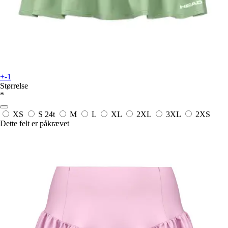
+-1
Størrelse
*
XS
S
24t
M
L
XL
2XL
3XL
2XS
Dette felt er påkrævet