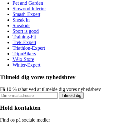
Pet and Garden
Slowood Interior
Smash-Expert
Sneak'In
Sneakids
Sport is good
Training-Fit
Trek-Expert
Triathlon-Expert
TripnBikers
Vélo-Store
Winter-Expert
Tilmeld dig vores nyhedsbrev
Få 10 % rabat ved at tilmelde dig vores nyhedsbrev
Tilmeld dig
Hold kontakten
Find os på sociale medier