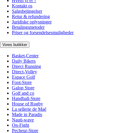
Hvem vi er ?
Kontakt os
Salgsbetingelser
Retur & refundering
Juridiske oplysninger
Betalingsmetoder
Priser og forsendelsesmuligheder
Vores butikker
Basket-Center
Daily Bikers
Direct Running
Direct-Volley
Espace Golf
Foot-Store
Galop Store
Golf and co
Handball-Store
House of Rugby
La sellerie de Maé
Made in Paradis
Nauti-wave
On-Fight
Pecheur-Store