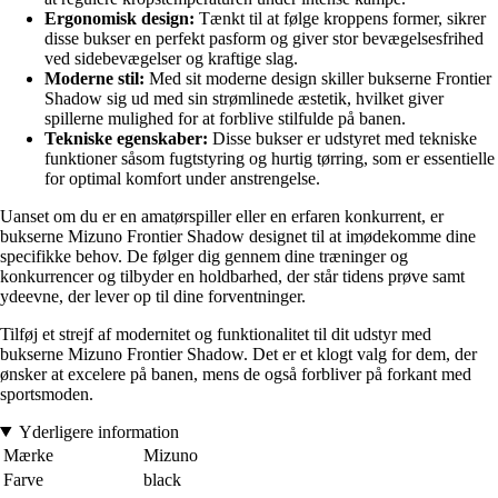
Ergonomisk design:
Tænkt til at følge kroppens former, sikrer
disse bukser en perfekt pasform og giver stor bevægelsesfrihed
ved sidebevægelser og kraftige slag.
Moderne stil:
Med sit moderne design skiller bukserne Frontier
Shadow sig ud med sin strømlinede æstetik, hvilket giver
spillerne mulighed for at forblive stilfulde på banen.
Tekniske egenskaber:
Disse bukser er udstyret med tekniske
funktioner såsom fugtstyring og hurtig tørring, som er essentielle
for optimal komfort under anstrengelse.
Uanset om du er en amatørspiller eller en erfaren konkurrent, er
bukserne Mizuno Frontier Shadow designet til at imødekomme dine
specifikke behov. De følger dig gennem dine træninger og
konkurrencer og tilbyder en holdbarhed, der står tidens prøve samt
ydeevne, der lever op til dine forventninger.
Tilføj et strejf af modernitet og funktionalitet til dit udstyr med
bukserne Mizuno Frontier Shadow. Det er et klogt valg for dem, der
ønsker at excelere på banen, mens de også forbliver på forkant med
sportsmoden.
Yderligere information
Mærke
Mizuno
Farve
black