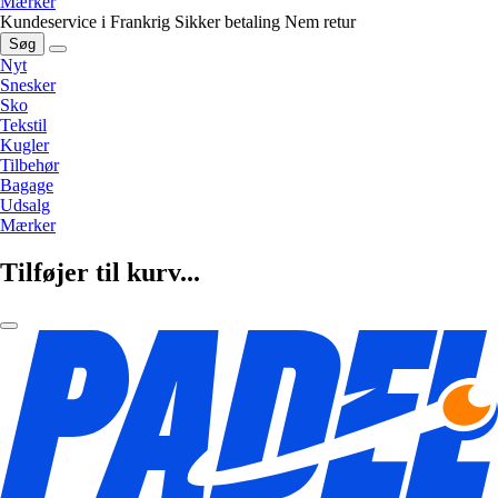
Mærker
Kundeservice i Frankrig
Sikker betaling
Nem retur
Søg
Nyt
Snesker
Sko
Tekstil
Kugler
Tilbehør
Bagage
Udsalg
Mærker
Tilføjer til kurv...