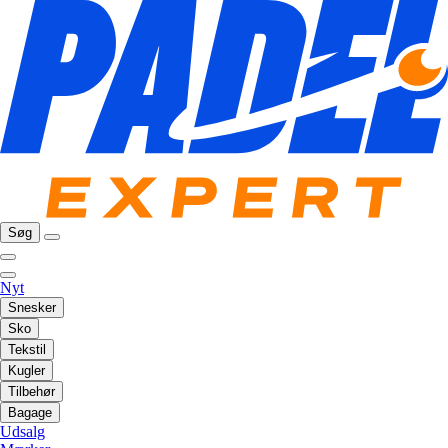
Søg
Nyt
Snesker
Sko
Tekstil
Kugler
Tilbehør
Bagage
Udsalg