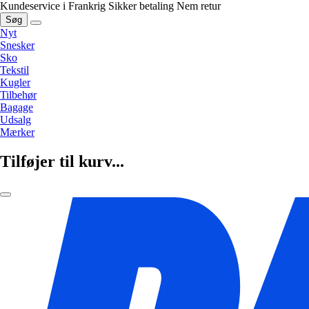
Kundeservice i Frankrig
Sikker betaling
Nem retur
Søg
Nyt
Snesker
Sko
Tekstil
Kugler
Tilbehør
Bagage
Udsalg
Mærker
Tilføjer til kurv...