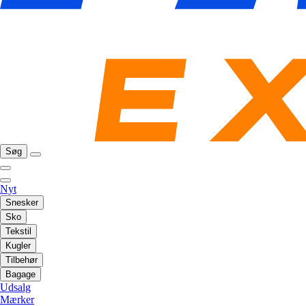
Søg
Nyt
Snesker
Sko
Tekstil
Kugler
Tilbehør
Bagage
Udsalg
Mærker