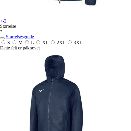
+-2
Størrelse
*
Størrelsesguide
S
M
L
XL
2XL
3XL
Dette felt er påkrævet