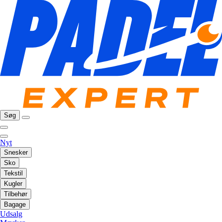
Søg
Nyt
Snesker
Sko
Tekstil
Kugler
Tilbehør
Bagage
Udsalg