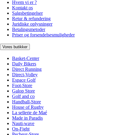
Hvem vi er ?
Kontakt os
Salgsbetingelser
Retur & refundering
Juridiske oplysninger
Betalingsmetoder
Priser og forsendelsesmuligheder
Vores butikker
Basket-Center
Daily Bikers
Direct Running
Direct-Volley
Espace Golf
Foot-Store
Galop Store
Golf and co
Handball-Store
House of Rugby
La sellerie de Maé
Made in Paradis
Nauti-wave
On-Fight
Pecheur-Store