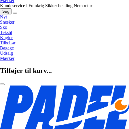
Mærker
Kundeservice i Frankrig
Sikker betaling
Nem retur
Søg
Nyt
Snesker
Sko
Tekstil
Kugler
Tilbehør
Bagage
Udsalg
Mærker
Tilføjer til kurv...