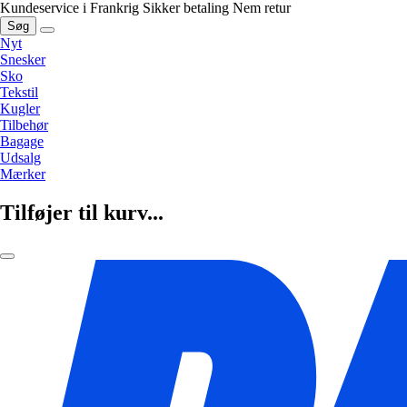
Kundeservice i Frankrig
Sikker betaling
Nem retur
Søg
Nyt
Snesker
Sko
Tekstil
Kugler
Tilbehør
Bagage
Udsalg
Mærker
Tilføjer til kurv...