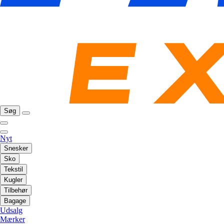
Søg
Nyt
Snesker
Sko
Tekstil
Kugler
Tilbehør
Bagage
Udsalg
Mærker