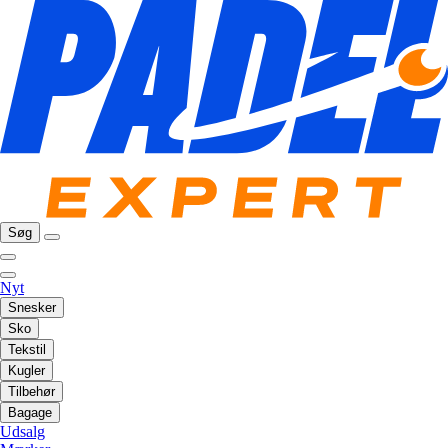
Søg
Nyt
Snesker
Sko
Tekstil
Kugler
Tilbehør
Bagage
Udsalg