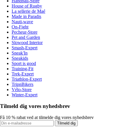
Handball-Store
House of Rugby
La sellerie de Maé
Made in Paradis
Nauti-wave
On-Fight
Pecheur-Store
Pet and Garden
Slowood Interior
Smash-Expert
Sneak'In
Sneakids
Sport is good
Training-Fit
Trek-Expert
Triathlon-Expert
TripnBikers
Vélo-Store
Winter-Expert
Tilmeld dig vores nyhedsbrev
Få 10 % rabat ved at tilmelde dig vores nyhedsbrev
Tilmeld dig