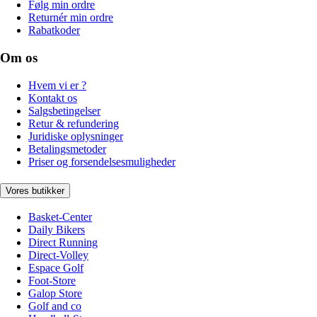
Følg min ordre
Returnér min ordre
Rabatkoder
Om os
Hvem vi er ?
Kontakt os
Salgsbetingelser
Retur & refundering
Juridiske oplysninger
Betalingsmetoder
Priser og forsendelsesmuligheder
Vores butikker
Basket-Center
Daily Bikers
Direct Running
Direct-Volley
Espace Golf
Foot-Store
Galop Store
Golf and co