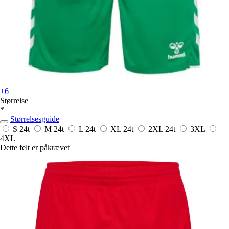
+6
Størrelse
*
Størrelsesguide
S
24t
M
24t
L
24t
XL
24t
2XL
24t
3XL
4XL
Dette felt er påkrævet