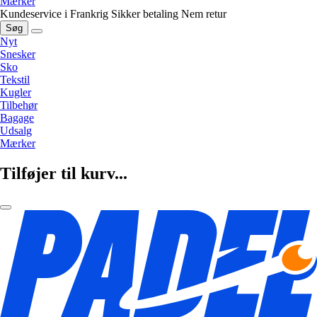
Mærker
Kundeservice i Frankrig
Sikker betaling
Nem retur
Søg
Nyt
Snesker
Sko
Tekstil
Kugler
Tilbehør
Bagage
Udsalg
Mærker
Tilføjer til kurv...