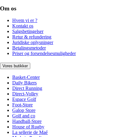
Om os
Hvem vi er ?
Kontakt os
Salgsbetingelser
Retur & refundering
Juridiske oplysninger
Betalingsmetoder
Priser og forsendelsesmuligheder
Vores butikker
Basket-Center
Daily Bikers
Direct Running
Direct-Volley
Espace Golf
Foot-Store
Galop Store
Golf and co
Handball-Store
House of Rugby
La sellerie de Maé