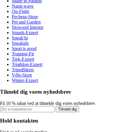
Made in Paradis
Nauti-wave
On-Fight
Pecheur-Store
Pet and Garden
Slowood Interior
Smash-Expert
Sneak'In
Sneakids
Sport is good
Training-Fit
Trek-Expert
Triathlon-Expert
TripnBikers
Vélo-Store
Winter-Expert
Tilmeld dig vores nyhedsbrev
Få 10 % rabat ved at tilmelde dig vores nyhedsbrev
Tilmeld dig
Hold kontakten