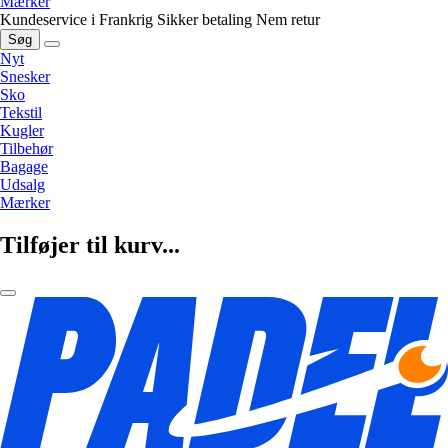
Mærker
Kundeservice i Frankrig
Sikker betaling
Nem retur
Søg
Nyt
Snesker
Sko
Tekstil
Kugler
Tilbehør
Bagage
Udsalg
Mærker
Tilføjer til kurv...