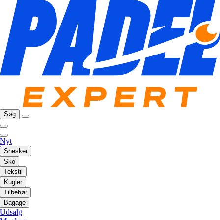
Søg
Nyt
Snesker
Sko
Tekstil
Kugler
Tilbehør
Bagage
Udsalg