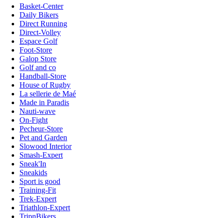
Basket-Center
Daily Bikers
Direct Running
Direct-Volley
Espace Golf
Foot-Store
Galop Store
Golf and co
Handball-Store
House of Rugby
La sellerie de Maé
Made in Paradis
Nauti-wave
On-Fight
Pecheur-Store
Pet and Garden
Slowood Interior
Smash-Expert
Sneak'In
Sneakids
Sport is good
Training-Fit
Trek-Expert
Triathlon-Expert
TripnBikers