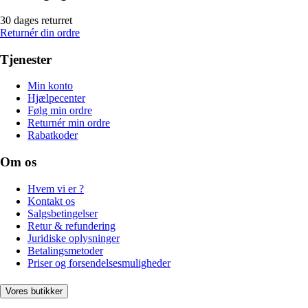
30 dages returret
Returnér din ordre
Tjenester
Min konto
Hjælpecenter
Følg min ordre
Returnér min ordre
Rabatkoder
Om os
Hvem vi er ?
Kontakt os
Salgsbetingelser
Retur & refundering
Juridiske oplysninger
Betalingsmetoder
Priser og forsendelsesmuligheder
Vores butikker