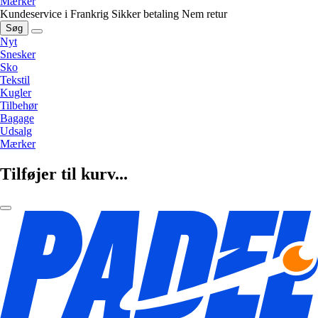
Mærker
Kundeservice i Frankrig
Sikker betaling
Nem retur
Søg
Nyt
Snesker
Sko
Tekstil
Kugler
Tilbehør
Bagage
Udsalg
Mærker
Tilføjer til kurv...