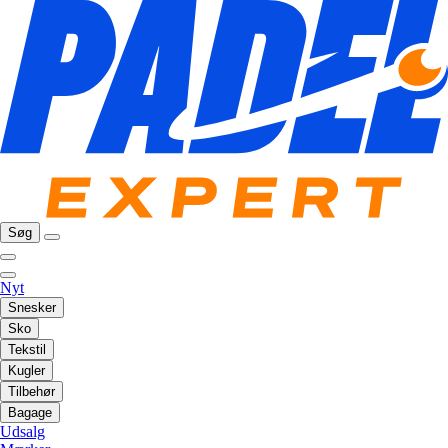
Søg
Nyt
Snesker
Sko
Tekstil
Kugler
Tilbehør
Bagage
Udsalg