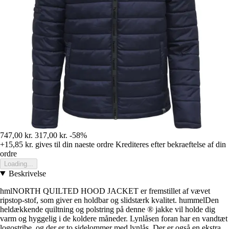
747,00 kr.
317,00 kr.
-58%
+15,85 kr.
gives til din naeste ordre
Krediteres efter bekraeftelse af din
ordre
Loading...
Beskrivelse
hmlNORTH QUILTED HOOD JACKET er fremstillet af vævet
ripstop-stof, som giver en holdbar og slidstærk kvalitet. hummelDen
heldækkende quiltning og polstring på denne ® jakke vil holde dig
varm og hyggelig i de koldere måneder. Lynlåsen foran har en vandtæt
logostribe, og der er to sidelommer med lynlås. Der er også en ekstra