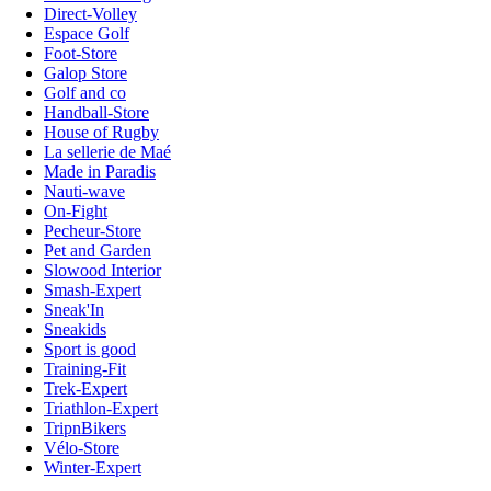
Direct-Volley
Espace Golf
Foot-Store
Galop Store
Golf and co
Handball-Store
House of Rugby
La sellerie de Maé
Made in Paradis
Nauti-wave
On-Fight
Pecheur-Store
Pet and Garden
Slowood Interior
Smash-Expert
Sneak'In
Sneakids
Sport is good
Training-Fit
Trek-Expert
Triathlon-Expert
TripnBikers
Vélo-Store
Winter-Expert