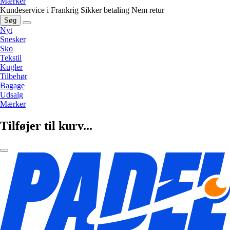
Mærker
Kundeservice i Frankrig
Sikker betaling
Nem retur
Søg
Nyt
Snesker
Sko
Tekstil
Kugler
Tilbehør
Bagage
Udsalg
Mærker
Tilføjer til kurv...