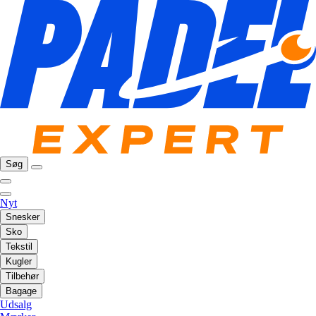
Søg
Nyt
Snesker
Sko
Tekstil
Kugler
Tilbehør
Bagage
Udsalg