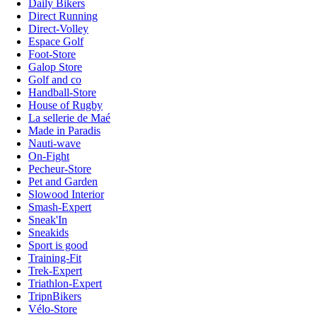
Daily Bikers
Direct Running
Direct-Volley
Espace Golf
Foot-Store
Galop Store
Golf and co
Handball-Store
House of Rugby
La sellerie de Maé
Made in Paradis
Nauti-wave
On-Fight
Pecheur-Store
Pet and Garden
Slowood Interior
Smash-Expert
Sneak'In
Sneakids
Sport is good
Training-Fit
Trek-Expert
Triathlon-Expert
TripnBikers
Vélo-Store