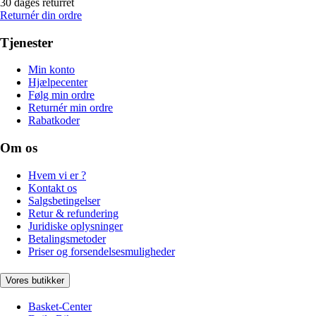
30 dages returret
Returnér din ordre
Tjenester
Min konto
Hjælpecenter
Følg min ordre
Returnér min ordre
Rabatkoder
Om os
Hvem vi er ?
Kontakt os
Salgsbetingelser
Retur & refundering
Juridiske oplysninger
Betalingsmetoder
Priser og forsendelsesmuligheder
Vores butikker
Basket-Center