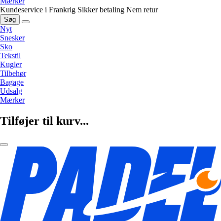
Mærker
Kundeservice i Frankrig
Sikker betaling
Nem retur
Søg
Nyt
Snesker
Sko
Tekstil
Kugler
Tilbehør
Bagage
Udsalg
Mærker
Tilføjer til kurv...