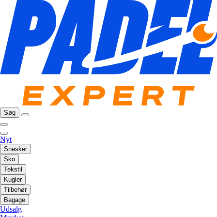
Søg
Nyt
Snesker
Sko
Tekstil
Kugler
Tilbehør
Bagage
Udsalg