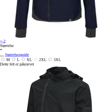
+-2
Størrelse
*
Størrelsesguide
M
L
XL
2XL
3XL
Dette felt er påkrævet