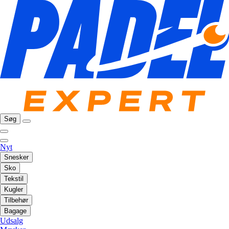
Søg
Nyt
Snesker
Sko
Tekstil
Kugler
Tilbehør
Bagage
Udsalg