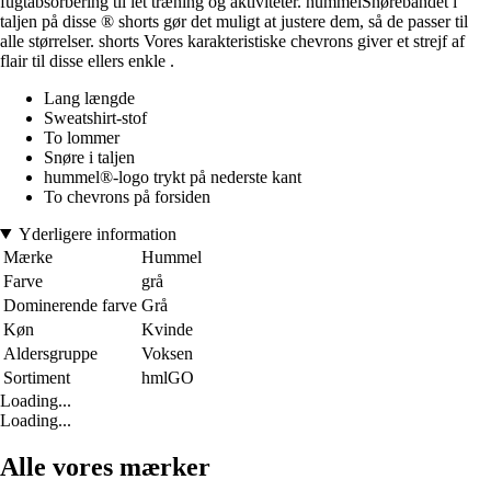
fugtabsorbering til let træning og aktiviteter. hummelSnørebåndet i
taljen på disse ® shorts gør det muligt at justere dem, så de passer til
alle størrelser. shorts Vores karakteristiske chevrons giver et strejf af
flair til disse ellers enkle .
Lang længde
Sweatshirt-stof
To lommer
Snøre i taljen
hummel®-logo trykt på nederste kant
To chevrons på forsiden
Yderligere information
Mærke
Hummel
Farve
grå
Dominerende farve
Grå
Køn
Kvinde
Aldersgruppe
Voksen
Sortiment
hmlGO
Loading...
Loading...
Alle vores mærker