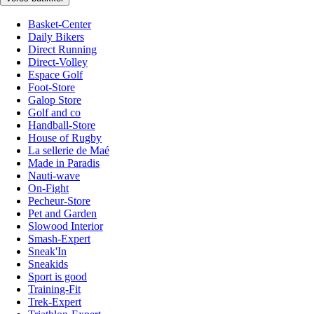
Basket-Center
Daily Bikers
Direct Running
Direct-Volley
Espace Golf
Foot-Store
Galop Store
Golf and co
Handball-Store
House of Rugby
La sellerie de Maé
Made in Paradis
Nauti-wave
On-Fight
Pecheur-Store
Pet and Garden
Slowood Interior
Smash-Expert
Sneak'In
Sneakids
Sport is good
Training-Fit
Trek-Expert