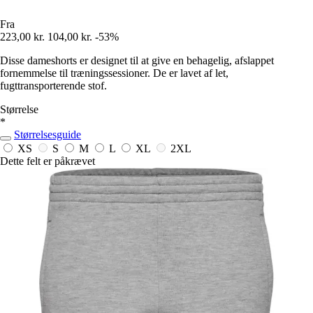
Fra
223,00 kr.
104,00 kr.
-53%
Disse dameshorts er designet til at give en behagelig, afslappet
fornemmelse til træningssessioner. De er lavet af let,
fugttransporterende stof.
Størrelse
*
Størrelsesguide
XS
S
M
L
XL
2XL
Dette felt er påkrævet