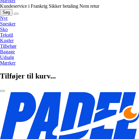
Mærker
Kundeservice i Frankrig
Sikker betaling
Nem retur
Søg
Nyt
Snesker
Sko
Tekstil
Kugler
Tilbehør
Bagage
Udsalg
Mærker
Tilføjer til kurv...