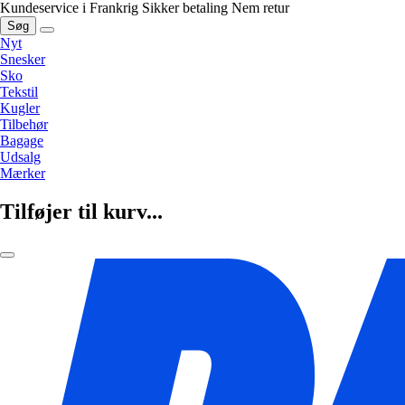
Kundeservice i Frankrig
Sikker betaling
Nem retur
Søg
Nyt
Snesker
Sko
Tekstil
Kugler
Tilbehør
Bagage
Udsalg
Mærker
Tilføjer til kurv...