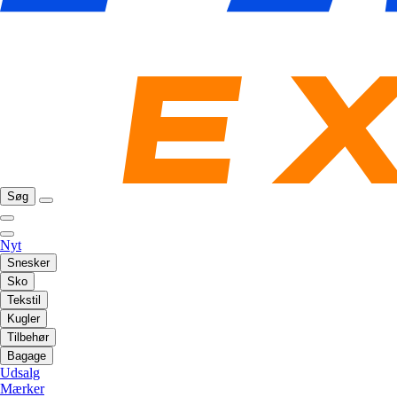
Søg
Nyt
Snesker
Sko
Tekstil
Kugler
Tilbehør
Bagage
Udsalg
Mærker