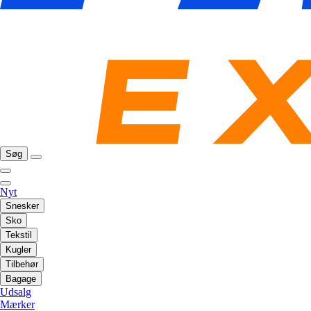
Søg
Nyt
Snesker
Sko
Tekstil
Kugler
Tilbehør
Bagage
Udsalg
Mærker