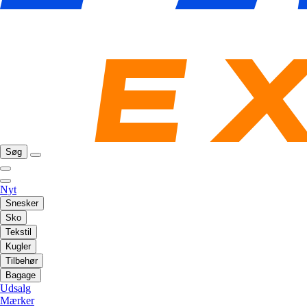
Søg
Nyt
Snesker
Sko
Tekstil
Kugler
Tilbehør
Bagage
Udsalg
Mærker