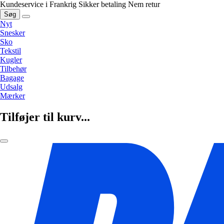
Kundeservice i Frankrig
Sikker betaling
Nem retur
Søg
Nyt
Snesker
Sko
Tekstil
Kugler
Tilbehør
Bagage
Udsalg
Mærker
Tilføjer til kurv...