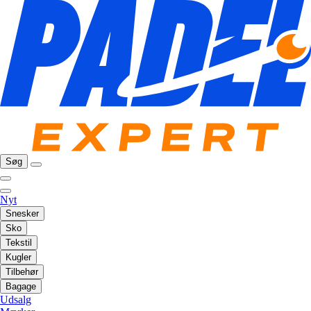
Søg
Nyt
Snesker
Sko
Tekstil
Kugler
Tilbehør
Bagage
Udsalg