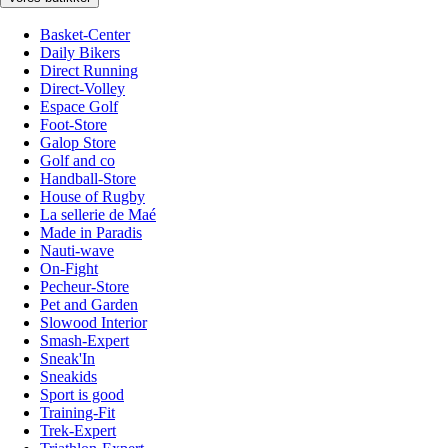
Basket-Center
Daily Bikers
Direct Running
Direct-Volley
Espace Golf
Foot-Store
Galop Store
Golf and co
Handball-Store
House of Rugby
La sellerie de Maé
Made in Paradis
Nauti-wave
On-Fight
Pecheur-Store
Pet and Garden
Slowood Interior
Smash-Expert
Sneak'In
Sneakids
Sport is good
Training-Fit
Trek-Expert