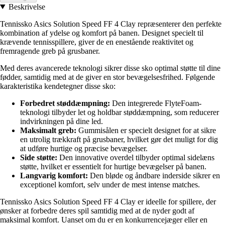
Beskrivelse
Tennissko Asics Solution Speed FF 4 Clay repræsenterer den perfekte
kombination af ydelse og komfort på banen. Designet specielt til
krævende tennisspillere, giver de en enestående reaktivitet og
fremragende greb på grusbaner.
Med deres avancerede teknologi sikrer disse sko optimal støtte til dine
fødder, samtidig med at de giver en stor bevægelsesfrihed. Følgende
karakteristika kendetegner disse sko:
Forbedret støddæmpning:
Den integrerede FlyteFoam-
teknologi tilbyder let og holdbar støddæmpning, som reducerer
indvirkningen på dine led.
Maksimalt greb:
Gummisålen er specielt designet for at sikre
en utrolig trækkraft på grusbaner, hvilket gør det muligt for dig
at udføre hurtige og præcise bevægelser.
Side støtte:
Den innovative overdel tilbyder optimal sidelæns
støtte, hvilket er essentielt for hurtige bevægelser på banen.
Langvarig komfort:
Den bløde og åndbare inderside sikrer en
exceptionel komfort, selv under de mest intense matches.
Tennissko Asics Solution Speed FF 4 Clay er ideelle for spillere, der
ønsker at forbedre deres spil samtidig med at de nyder godt af
maksimal komfort. Uanset om du er en konkurrencejæger eller en