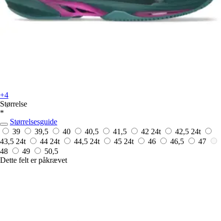
+4
Størrelse
*
Størrelsesguide
39
39,5
40
40,5
41,5
42
24t
42,5
24t
43,5
24t
44
24t
44,5
24t
45
24t
46
46,5
47
48
49
50,5
Dette felt er påkrævet