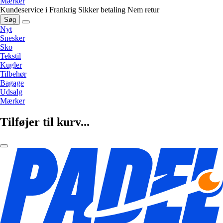
Mærker
Kundeservice i Frankrig
Sikker betaling
Nem retur
Søg
Nyt
Snesker
Sko
Tekstil
Kugler
Tilbehør
Bagage
Udsalg
Mærker
Tilføjer til kurv...