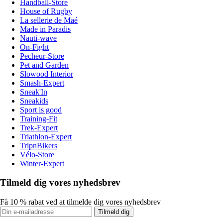
Handball-Store
House of Rugby
La sellerie de Maé
Made in Paradis
Nauti-wave
On-Fight
Pecheur-Store
Pet and Garden
Slowood Interior
Smash-Expert
Sneak'In
Sneakids
Sport is good
Training-Fit
Trek-Expert
Triathlon-Expert
TripnBikers
Vélo-Store
Winter-Expert
Tilmeld dig vores nyhedsbrev
Få 10 % rabat ved at tilmelde dig vores nyhedsbrev
Tilmeld dig