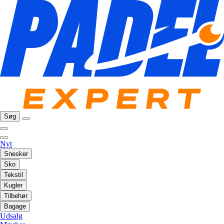
Søg
Nyt
Snesker
Sko
Tekstil
Kugler
Tilbehør
Bagage
Udsalg