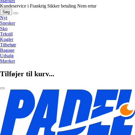
Mærker
Kundeservice i Frankrig
Sikker betaling
Nem retur
Søg
Nyt
Snesker
Sko
Tekstil
Kugler
Tilbehør
Bagage
Udsalg
Mærker
Tilføjer til kurv...