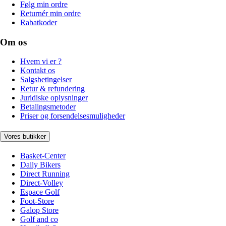
Følg min ordre
Returnér min ordre
Rabatkoder
Om os
Hvem vi er ?
Kontakt os
Salgsbetingelser
Retur & refundering
Juridiske oplysninger
Betalingsmetoder
Priser og forsendelsesmuligheder
Vores butikker
Basket-Center
Daily Bikers
Direct Running
Direct-Volley
Espace Golf
Foot-Store
Galop Store
Golf and co