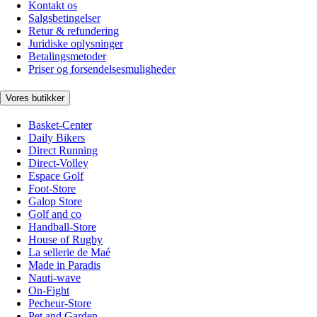
Kontakt os
Salgsbetingelser
Retur & refundering
Juridiske oplysninger
Betalingsmetoder
Priser og forsendelsesmuligheder
Vores butikker
Basket-Center
Daily Bikers
Direct Running
Direct-Volley
Espace Golf
Foot-Store
Galop Store
Golf and co
Handball-Store
House of Rugby
La sellerie de Maé
Made in Paradis
Nauti-wave
On-Fight
Pecheur-Store
Pet and Garden