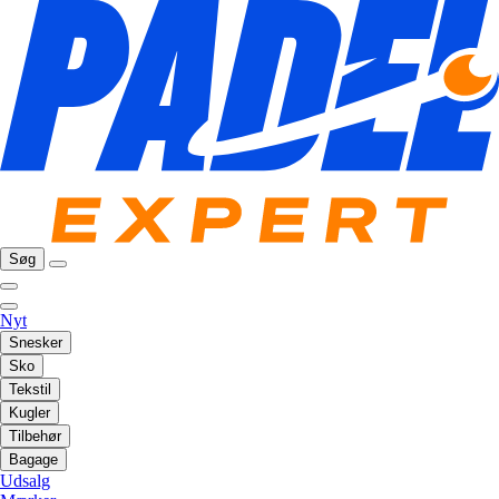
Søg
Nyt
Snesker
Sko
Tekstil
Kugler
Tilbehør
Bagage
Udsalg