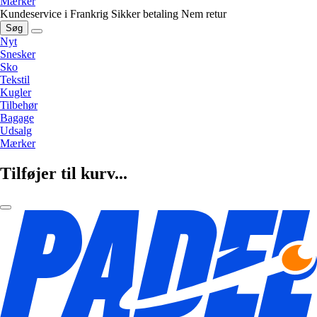
Mærker
Kundeservice i Frankrig
Sikker betaling
Nem retur
Søg
Nyt
Snesker
Sko
Tekstil
Kugler
Tilbehør
Bagage
Udsalg
Mærker
Tilføjer til kurv...