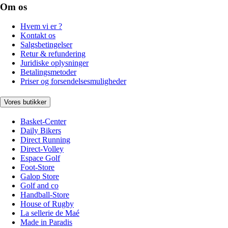
Om os
Hvem vi er ?
Kontakt os
Salgsbetingelser
Retur & refundering
Juridiske oplysninger
Betalingsmetoder
Priser og forsendelsesmuligheder
Vores butikker
Basket-Center
Daily Bikers
Direct Running
Direct-Volley
Espace Golf
Foot-Store
Galop Store
Golf and co
Handball-Store
House of Rugby
La sellerie de Maé
Made in Paradis