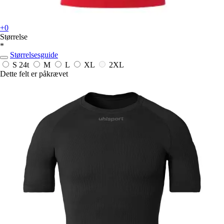
+0
Størrelse
*
Størrelsesguide
S
24t
M
L
XL
2XL
Dette felt er påkrævet