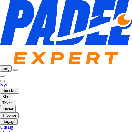
Søg
Nyt
Snesker
Sko
Tekstil
Kugler
Tilbehør
Bagage
Udsalg