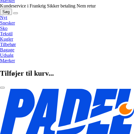
Mærker
Kundeservice i Frankrig
Sikker betaling
Nem retur
Søg
Nyt
Snesker
Sko
Tekstil
Kugler
Tilbehør
Bagage
Udsalg
Mærker
Tilføjer til kurv...