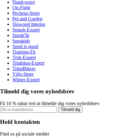
Nauti-wave
On-Fight
Pecheur-Store
Pet and Garden
Slowood Interior
Smash-Expert
Sneak'In
Sneakids
Sport is good
Training-Fit
Trek-Expert
Triathlon-Expert
TripnBikers
Vélo-Store
Winter-Expert
Tilmeld dig vores nyhedsbrev
Få 10 % rabat ved at tilmelde dig vores nyhedsbrev
Tilmeld dig
Hold kontakten
Find os på sociale medier