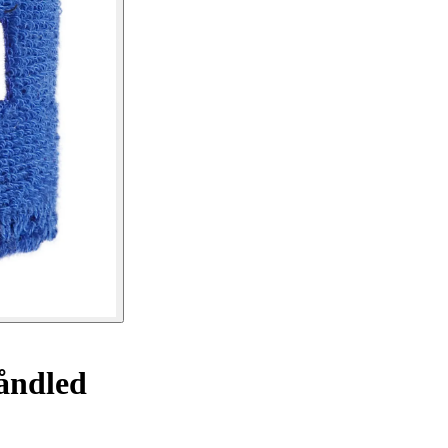
åndled