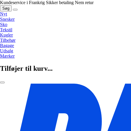
Kundeservice i Frankrig
Sikker betaling
Nem retur
Søg
Nyt
Snesker
Sko
Tekstil
Kugler
Tilbehør
Bagage
Udsalg
Mærker
Tilføjer til kurv...