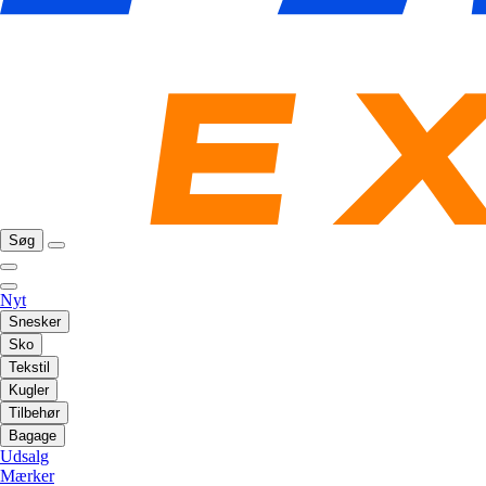
Søg
Nyt
Snesker
Sko
Tekstil
Kugler
Tilbehør
Bagage
Udsalg
Mærker