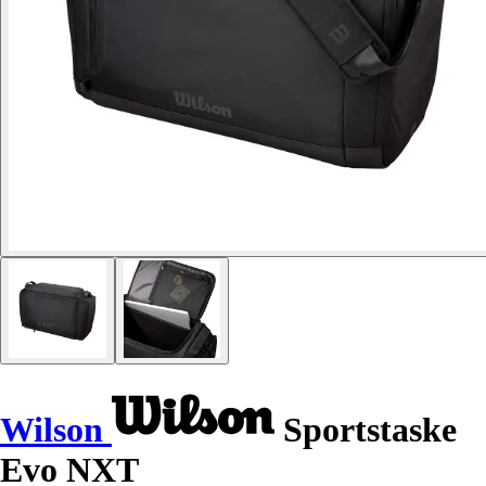
Wilson
Sportstaske
Evo NXT