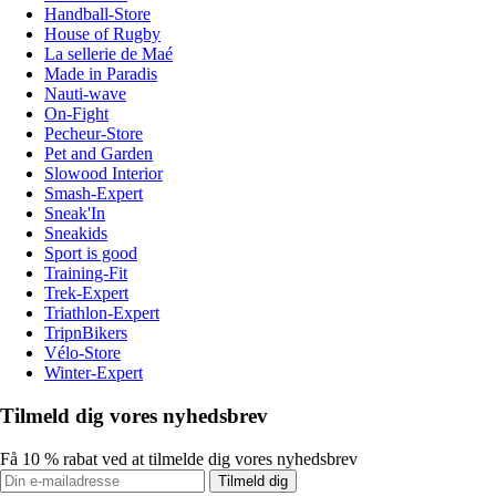
Handball-Store
House of Rugby
La sellerie de Maé
Made in Paradis
Nauti-wave
On-Fight
Pecheur-Store
Pet and Garden
Slowood Interior
Smash-Expert
Sneak'In
Sneakids
Sport is good
Training-Fit
Trek-Expert
Triathlon-Expert
TripnBikers
Vélo-Store
Winter-Expert
Tilmeld dig vores nyhedsbrev
Få 10 % rabat ved at tilmelde dig vores nyhedsbrev
Tilmeld dig