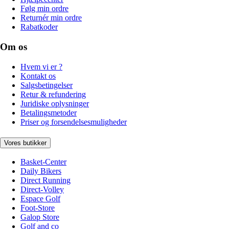
Følg min ordre
Returnér min ordre
Rabatkoder
Om os
Hvem vi er ?
Kontakt os
Salgsbetingelser
Retur & refundering
Juridiske oplysninger
Betalingsmetoder
Priser og forsendelsesmuligheder
Vores butikker
Basket-Center
Daily Bikers
Direct Running
Direct-Volley
Espace Golf
Foot-Store
Galop Store
Golf and co