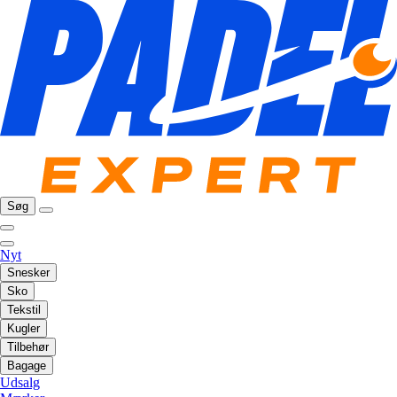
Søg
Nyt
Snesker
Sko
Tekstil
Kugler
Tilbehør
Bagage
Udsalg