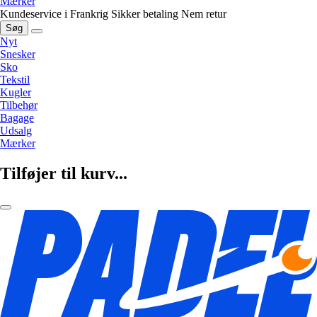
Mærker
Kundeservice i Frankrig
Sikker betaling
Nem retur
Søg
Nyt
Snesker
Sko
Tekstil
Kugler
Tilbehør
Bagage
Udsalg
Mærker
Tilføjer til kurv...