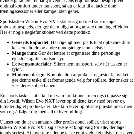
hvilket garanterer en lang levetid. Dens ergonomiske design giver
optimal komfort under transport, så du er klar til at tackle dine
træningssessioner eller kampe uden gener.
Sportstasken Wilson Evo NXT skiller sig ud med sine mange
opbevaringsplads, der gør det muligt at organisere dine ting effektivt.
Her er nogle nøglefunktioner ved dette produkt:
Generøs kapacitet
: Har rigeligt med plads til at opbevare dine
ketsjere, bolde og andre uundgåelige tennisudstyr.
Mange rum
: Gør det lettere at organisere dine personlige
ejendele og dit sportsudstyr.
Letvægtsmaterialer
: Sikrer nem transport, selv når tasken er
fyldt.
Moderne design
: Kombination af praktisk og æstetik, hvilket
gør denne taske til et fremragende valg for spillere, der ønsker at
vise deres stil på banen.
En sports taske skal ikke kun være funktionel, men også tilpasse sig
din livsstil. Wilson Evo NXT lever op til dette krav med bravur og
tilbyder dig et produkt, der ikke kun lever op til sine præstationer, men
som også følger dig med stil til hver udflugt.
Uanset om du er en amatør- eller professionel spiller, viser sports
tasken Wilson Evo NXT sig at være et klogt valg for alle, der tager
tennis seriøst. At investere i denne taske er at vælge et udstyr, der lever