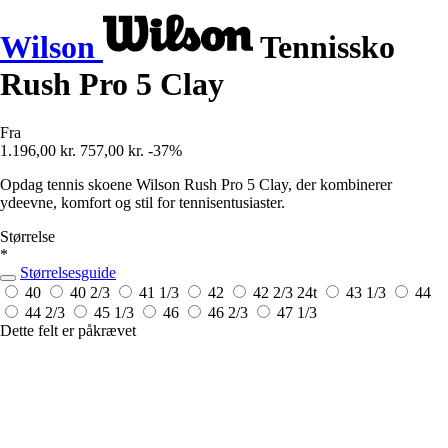
Wilson
Tennissko
Rush Pro 5 Clay
Fra
1.196,00 kr.
757,00 kr.
-37%
Opdag tennis skoene Wilson Rush Pro 5 Clay, der kombinerer
ydeevne, komfort og stil for tennisentusiaster.
Størrelse
*
Størrelsesguide
40
40 2/3
41 1/3
42
42 2/3
24t
43 1/3
44
44 2/3
45 1/3
46
46 2/3
47 1/3
Dette felt er påkrævet