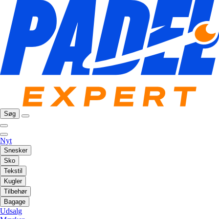
Søg
Nyt
Snesker
Sko
Tekstil
Kugler
Tilbehør
Bagage
Udsalg