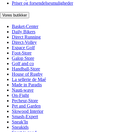
Priser og forsendelsesmuligheder
Vores butikker
Basket-Center
Daily Bikers
Direct Running
Direct-Volley
Espace Golf
Foot-Store
Galop Store
Golf and co
Handball-Store
House of Rugby
La sellerie de Maé
Made in Paradis
Nauti-wave
On-Fight
Pecheur-Store
Pet and Garden
Slowood Interior
Smash-Expert
Sneak'In
Sneakids