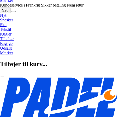
Mærker
Kundeservice i Frankrig
Sikker betaling
Nem retur
Søg
Nyt
Snesker
Sko
Tekstil
Kugler
Tilbehør
Bagage
Udsalg
Mærker
Tilføjer til kurv...