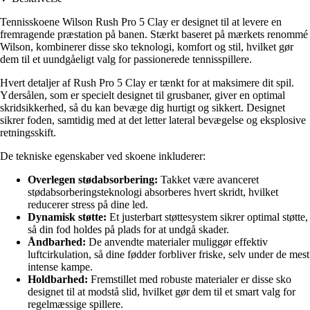
Tennisskoene Wilson Rush Pro 5 Clay er designet til at levere en
fremragende præstation på banen. Stærkt baseret på mærkets renommé
Wilson, kombinerer disse sko teknologi, komfort og stil, hvilket gør
dem til et uundgåeligt valg for passionerede tennisspillere.
Hvert detaljer af Rush Pro 5 Clay er tænkt for at maksimere dit spil.
Ydersålen, som er specielt designet til grusbaner, giver en optimal
skridsikkerhed, så du kan bevæge dig hurtigt og sikkert. Designet
sikrer foden, samtidig med at det letter lateral bevægelse og eksplosive
retningsskift.
De tekniske egenskaber ved skoene inkluderer:
Overlegen stødabsorbering:
Takket være avanceret
stødabsorberingsteknologi absorberes hvert skridt, hvilket
reducerer stress på dine led.
Dynamisk støtte:
Et justerbart støttesystem sikrer optimal støtte,
så din fod holdes på plads for at undgå skader.
Åndbarhed:
De anvendte materialer muliggør effektiv
luftcirkulation, så dine fødder forbliver friske, selv under de mest
intense kampe.
Holdbarhed:
Fremstillet med robuste materialer er disse sko
designet til at modstå slid, hvilket gør dem til et smart valg for
regelmæssige spillere.