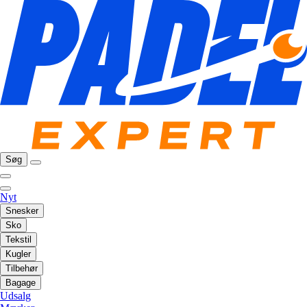
Søg
Nyt
Snesker
Sko
Tekstil
Kugler
Tilbehør
Bagage
Udsalg