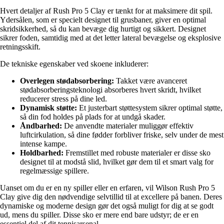
Hvert detaljer af Rush Pro 5 Clay er tænkt for at maksimere dit spil.
Ydersålen, som er specielt designet til grusbaner, giver en optimal
skridsikkerhed, så du kan bevæge dig hurtigt og sikkert. Designet
sikrer foden, samtidig med at det letter lateral bevægelse og eksplosive
retningsskift.
De tekniske egenskaber ved skoene inkluderer:
Overlegen stødabsorbering:
Takket være avanceret
stødabsorberingsteknologi absorberes hvert skridt, hvilket
reducerer stress på dine led.
Dynamisk støtte:
Et justerbart støttesystem sikrer optimal støtte,
så din fod holdes på plads for at undgå skader.
Åndbarhed:
De anvendte materialer muliggør effektiv
luftcirkulation, så dine fødder forbliver friske, selv under de mest
intense kampe.
Holdbarhed:
Fremstillet med robuste materialer er disse sko
designet til at modstå slid, hvilket gør dem til et smart valg for
regelmæssige spillere.
Uanset om du er en ny spiller eller en erfaren, vil Wilson Rush Pro 5
Clay give dig den nødvendige selvtillid til at excellere på banen. Deres
dynamiske og moderne design gør det også muligt for dig at se godt
ud, mens du spiller. Disse sko er mere end bare udstyr; de er en
essentiel del af dit tennisarsenal.