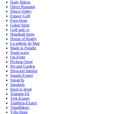
Daily Bikers
Direct Running
Direct-Volley
Espace Golf
Foot-Store
Galop Store
Golf and co
Handball-Store
House of Rugby
La sellerie de Maé
Made in Paradis
Nauti-wave
On-Fight
Pecheur-Store
Pet and Garden
Slowood Interior
Smash-Expert
Sneak'In
Sneakids
Sport is good
Training-Fit
Trek-Expert
Triathlon-Expert
TripnBikers
Vélo-Store