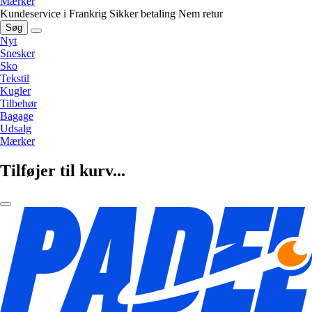
Mærker
Kundeservice i Frankrig
Sikker betaling
Nem retur
Søg
Nyt
Snesker
Sko
Tekstil
Kugler
Tilbehør
Bagage
Udsalg
Mærker
Tilføjer til kurv...