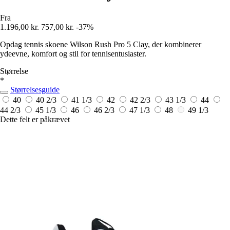
Fra
1.196,00 kr.
757,00 kr.
-37%
Opdag tennis skoene Wilson Rush Pro 5 Clay, der kombinerer
ydeevne, komfort og stil for tennisentusiaster.
Størrelse
*
Størrelsesguide
40
40 2/3
41 1/3
42
42 2/3
43 1/3
44
44 2/3
45 1/3
46
46 2/3
47 1/3
48
49 1/3
Dette felt er påkrævet