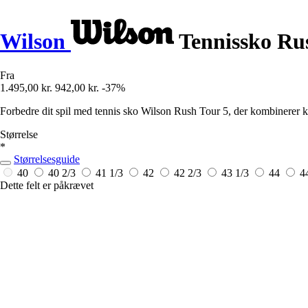
Wilson
Tennissko Ru
Fra
1.495,00 kr.
942,00 kr.
-37%
Forbedre dit spil med tennis sko Wilson Rush Tour 5, der kombinerer 
Størrelse
*
Størrelsesguide
40
40 2/3
41 1/3
42
42 2/3
43 1/3
44
4
Dette felt er påkrævet