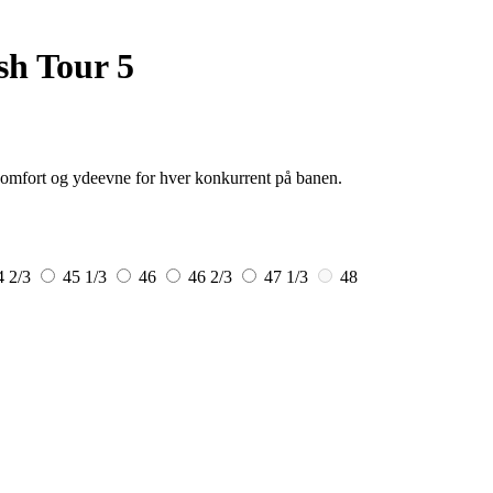
sh Tour 5
komfort og ydeevne for hver konkurrent på banen.
4 2/3
45 1/3
46
46 2/3
47 1/3
48