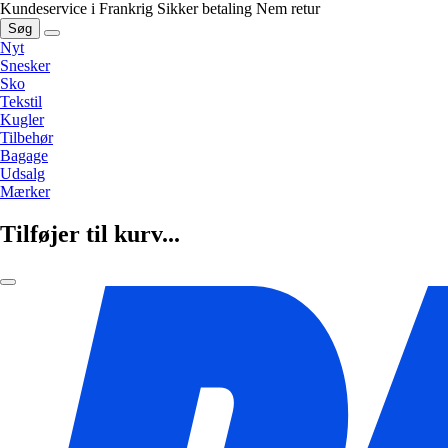
Kundeservice i Frankrig
Sikker betaling
Nem retur
Søg
Nyt
Snesker
Sko
Tekstil
Kugler
Tilbehør
Bagage
Udsalg
Mærker
Tilføjer til kurv...