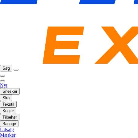
Søg
Nyt
Snesker
Sko
Tekstil
Kugler
Tilbehør
Bagage
Udsalg
Mærker