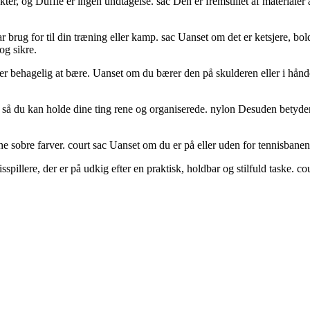
, og Duffle er ingen undtagelse. sac Den er fremstillet af materialer af 
rug for til din træning eller kamp. sac Uanset om det er ketsjere, bolde, 
og sikre.
n er behagelig at bære. Uanset om du bærer den på skulderen eller i hån
m, så du kan holde dine ting rene og organiserede. nylon Desuden betyder
bre farver. court sac Uanset om du er på eller uden for tennisbanen, vil de
spillere, der er på udkig efter en praktisk, holdbar og stilfuld taske. co