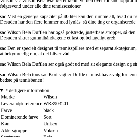
Wilson sac Wilson Bela Mærket er kendt verden over for sine topprodukter
følgesvend under alle dine tennissessioner.
sac Med en generøs kapacitet på 40 liter kan den rumme alt, hvad du har b
Desuden har den flere lommer med lynlås, så dine ting er organiserede 
sac Wilson Bela Dufflen har også polstrede, justerbare stropper, så de
Desuden sikrer gummihåndtagene et fast og behageligt greb.
sac Den er specielt designet til tennisspillere med et separat skotøjsru
at bekymre dig om, at det bliver vådt.
sac Wilson Bela Dufflen ser også godt ud med sit elegante design og sine so
sac Wilson Bela tous sac Kort sagt er Duffle et must-have-valg for tennis
bedste på tennisbanen!
Yderligere information
Mærke
Wilson
Leverandør reference
WR8903501
Farve
black
Dominerende farve
Sort
Køn
Unisex
Aldersgruppe
Voksen