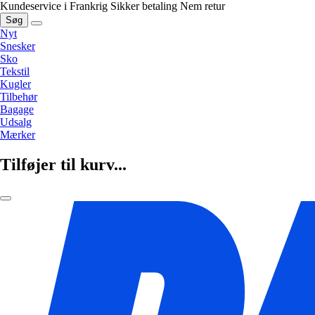
Kundeservice i Frankrig
Sikker betaling
Nem retur
Søg
Nyt
Snesker
Sko
Tekstil
Kugler
Tilbehør
Bagage
Udsalg
Mærker
Tilføjer til kurv...