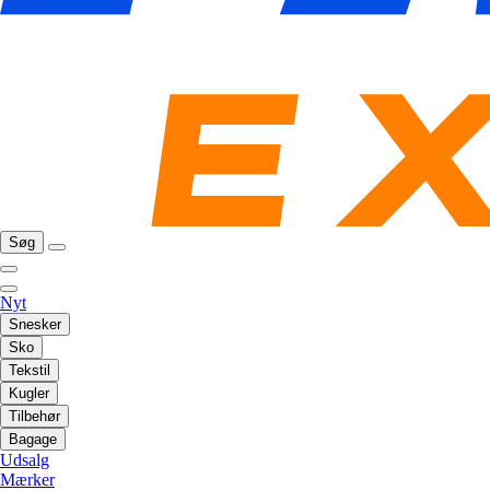
Søg
Nyt
Snesker
Sko
Tekstil
Kugler
Tilbehør
Bagage
Udsalg
Mærker