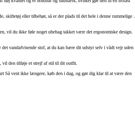
høj kvalitet og er holdbar og slidstærk, hvilket gør den til en trofast
skiftetøj eller tilbehør, så er der plads til det hele i denne rummelige .
den, vil du ikke føle noget ubehag takket være det ergonomiske design.
 det vandafvisende stof, at du kan bære dit udstyr selv i vådt vejr uden
n tilføje et strejf af stil til dit outfit.
urt Så vent ikke længere, køb den i dag, og gør dig klar til at være den