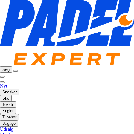
Søg
Nyt
Snesker
Sko
Tekstil
Kugler
Tilbehør
Bagage
Udsalg