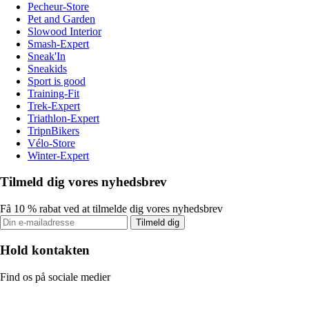
Pecheur-Store
Pet and Garden
Slowood Interior
Smash-Expert
Sneak'In
Sneakids
Sport is good
Training-Fit
Trek-Expert
Triathlon-Expert
TripnBikers
Vélo-Store
Winter-Expert
Tilmeld dig vores nyhedsbrev
Få 10 % rabat ved at tilmelde dig vores nyhedsbrev
Tilmeld dig
Hold kontakten
Find os på sociale medier