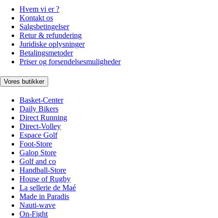
Hvem vi er ?
Kontakt os
Salgsbetingelser
Retur & refundering
Juridiske oplysninger
Betalingsmetoder
Priser og forsendelsesmuligheder
Vores butikker
Basket-Center
Daily Bikers
Direct Running
Direct-Volley
Espace Golf
Foot-Store
Galop Store
Golf and co
Handball-Store
House of Rugby
La sellerie de Maé
Made in Paradis
Nauti-wave
On-Fight