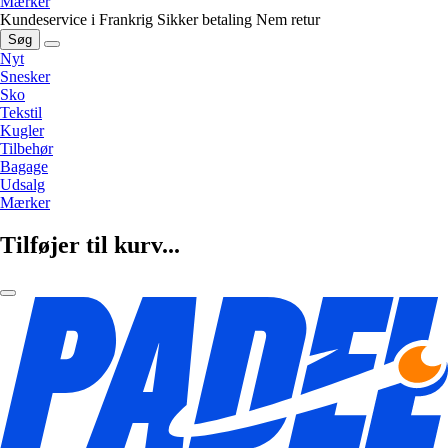
Mærker
Kundeservice i Frankrig
Sikker betaling
Nem retur
Søg
Nyt
Snesker
Sko
Tekstil
Kugler
Tilbehør
Bagage
Udsalg
Mærker
Tilføjer til kurv...