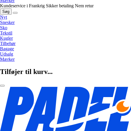
Mærker
Kundeservice i Frankrig
Sikker betaling
Nem retur
Søg
Nyt
Snesker
Sko
Tekstil
Kugler
Tilbehør
Bagage
Udsalg
Mærker
Tilføjer til kurv...