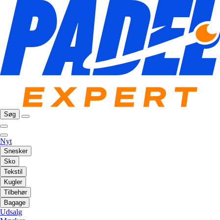
Søg
Nyt
Snesker
Sko
Tekstil
Kugler
Tilbehør
Bagage
Udsalg