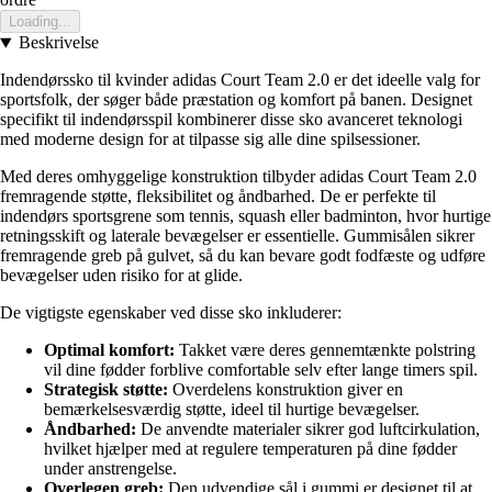
Loading...
Beskrivelse
Indendørssko til kvinder adidas Court Team 2.0 er det ideelle valg for
sportsfolk, der søger både præstation og komfort på banen. Designet
specifikt til indendørsspil kombinerer disse sko avanceret teknologi
med moderne design for at tilpasse sig alle dine spilsessioner.
Med deres omhyggelige konstruktion tilbyder adidas Court Team 2.0
fremragende støtte, fleksibilitet og åndbarhed. De er perfekte til
indendørs sportsgrene som tennis, squash eller badminton, hvor hurtige
retningsskift og laterale bevægelser er essentielle. Gummisålen sikrer
fremragende greb på gulvet, så du kan bevare godt fodfæste og udføre
bevægelser uden risiko for at glide.
De vigtigste egenskaber ved disse sko inkluderer:
Optimal komfort:
Takket være deres gennemtænkte polstring
vil dine fødder forblive comfortable selv efter lange timers spil.
Strategisk støtte:
Overdelens konstruktion giver en
bemærkelsesværdig støtte, ideel til hurtige bevægelser.
Åndbarhed:
De anvendte materialer sikrer god luftcirkulation,
hvilket hjælper med at regulere temperaturen på dine fødder
under anstrengelse.
Overlegen greb:
Den udvendige sål i gummi er designet til at