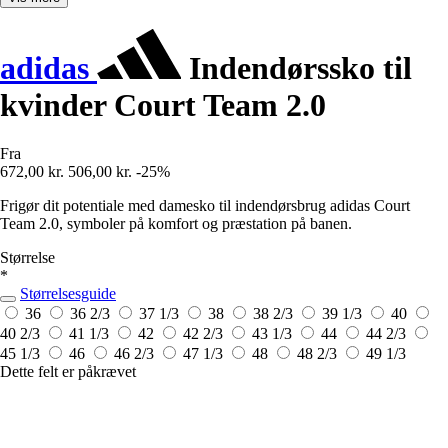
adidas
Indendørssko til
kvinder Court Team 2.0
Fra
672,00 kr.
506,00 kr.
-25%
Frigør dit potentiale med damesko til indendørsbrug adidas Court
Team 2.0, symboler på komfort og præstation på banen.
Størrelse
*
Størrelsesguide
36
36 2/3
37 1/3
38
38 2/3
39 1/3
40
40 2/3
41 1/3
42
42 2/3
43 1/3
44
44 2/3
45 1/3
46
46 2/3
47 1/3
48
48 2/3
49 1/3
Dette felt er påkrævet