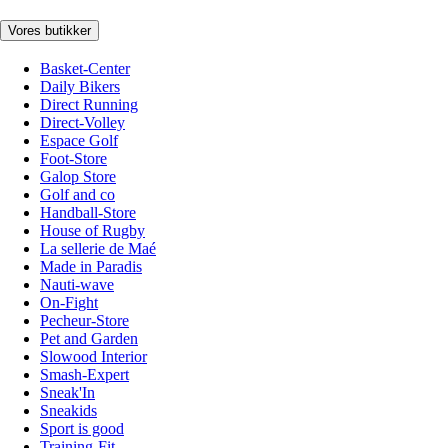
Vores butikker
Basket-Center
Daily Bikers
Direct Running
Direct-Volley
Espace Golf
Foot-Store
Galop Store
Golf and co
Handball-Store
House of Rugby
La sellerie de Maé
Made in Paradis
Nauti-wave
On-Fight
Pecheur-Store
Pet and Garden
Slowood Interior
Smash-Expert
Sneak'In
Sneakids
Sport is good
Training-Fit