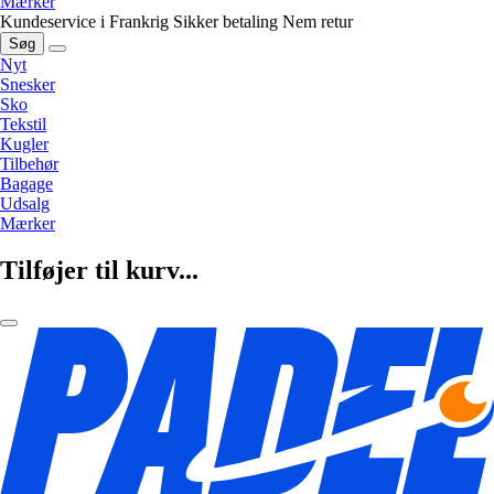
Mærker
Kundeservice i Frankrig
Sikker betaling
Nem retur
Søg
Nyt
Snesker
Sko
Tekstil
Kugler
Tilbehør
Bagage
Udsalg
Mærker
Tilføjer til kurv...