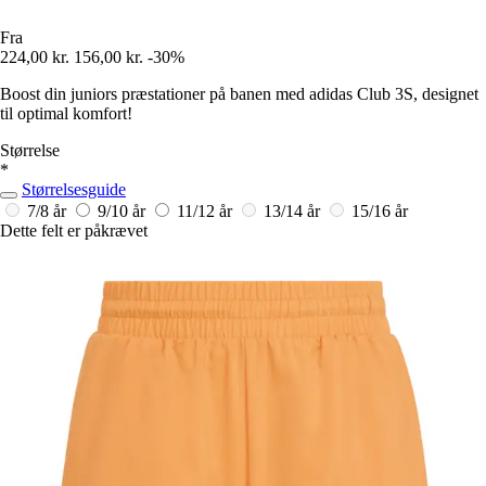
Fra
224,00 kr.
156,00 kr.
-30%
Boost din juniors præstationer på banen med adidas Club 3S, designet
til optimal komfort!
Størrelse
*
Størrelsesguide
7/8 år
9/10 år
11/12 år
13/14 år
15/16 år
Dette felt er påkrævet