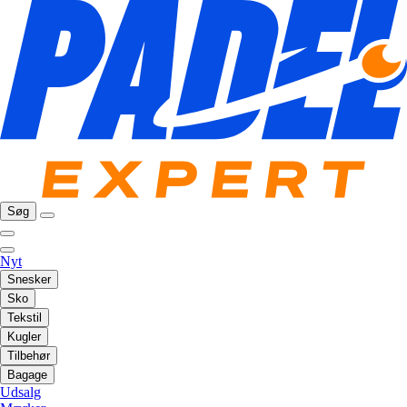
Søg
Nyt
Snesker
Sko
Tekstil
Kugler
Tilbehør
Bagage
Udsalg