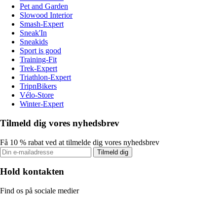
Pet and Garden
Slowood Interior
Smash-Expert
Sneak'In
Sneakids
Sport is good
Training-Fit
Trek-Expert
Triathlon-Expert
TripnBikers
Vélo-Store
Winter-Expert
Tilmeld dig vores nyhedsbrev
Få 10 % rabat ved at tilmelde dig vores nyhedsbrev
Tilmeld dig
Hold kontakten
Find os på sociale medier