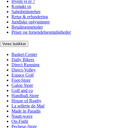
Hvem vi er ?
Kontakt os
Salgsbetingelser
Retur & refundering
Juridiske oplysninger
Betalingsmetoder
Priser og forsendelsesmuligheder
Vores butikker
Basket-Center
Daily Bikers
Direct Running
Direct-Volley
Espace Golf
Foot-Store
Galop Store
Golf and co
Handball-Store
House of Rugby
La sellerie de Maé
Made in Paradis
Nauti-wave
On-Fight
Pecheur-Store