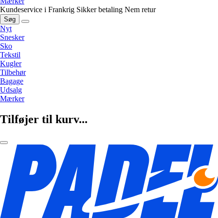
Mærker
Kundeservice i Frankrig
Sikker betaling
Nem retur
Søg
Nyt
Snesker
Sko
Tekstil
Kugler
Tilbehør
Bagage
Udsalg
Mærker
Tilføjer til kurv...