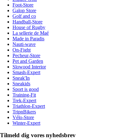
Foot-Store
Galop Store
Golf and co
Handball-Store
House of Rugby
La sellerie de Maé
Made in Paradis
Nauti-wave
On-Fight
Pecheur-Store
Pet and Garden
Slowood Interior
Smash-Expert
Sneak'In
Sneakids
Sport is good
Training-Fit
Trek-Expert
Triathlon-Expert
TripnBikers
Vélo-Store
Winter-Expert
Tilmeld dig vores nyhedsbrev