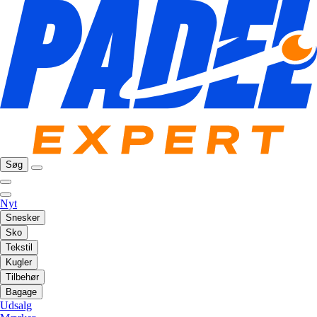
Søg
Nyt
Snesker
Sko
Tekstil
Kugler
Tilbehør
Bagage
Udsalg