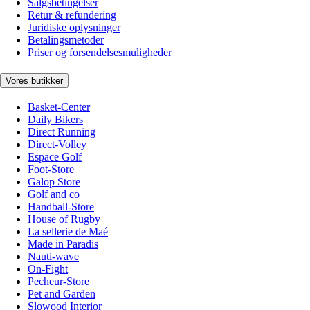
Salgsbetingelser
Retur & refundering
Juridiske oplysninger
Betalingsmetoder
Priser og forsendelsesmuligheder
Vores butikker
Basket-Center
Daily Bikers
Direct Running
Direct-Volley
Espace Golf
Foot-Store
Galop Store
Golf and co
Handball-Store
House of Rugby
La sellerie de Maé
Made in Paradis
Nauti-wave
On-Fight
Pecheur-Store
Pet and Garden
Slowood Interior