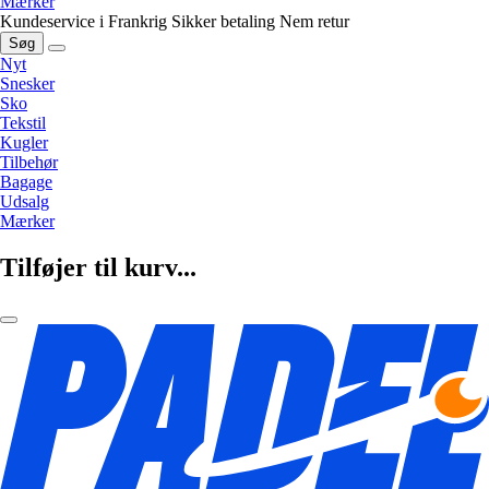
Mærker
Kundeservice i Frankrig
Sikker betaling
Nem retur
Søg
Nyt
Snesker
Sko
Tekstil
Kugler
Tilbehør
Bagage
Udsalg
Mærker
Tilføjer til kurv...