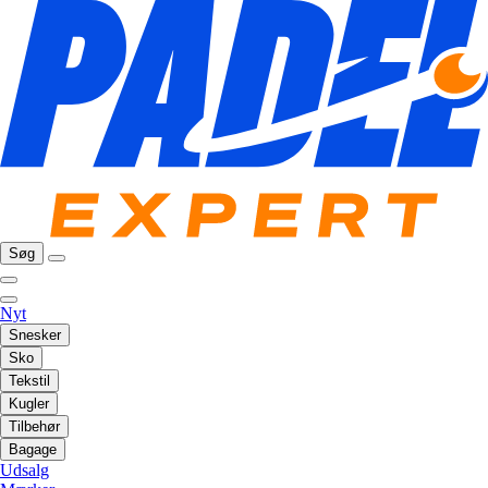
Søg
Nyt
Snesker
Sko
Tekstil
Kugler
Tilbehør
Bagage
Udsalg