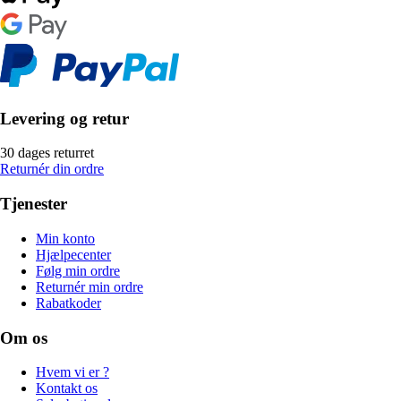
Levering og retur
30 dages returret
Returnér din ordre
Tjenester
Min konto
Hjælpecenter
Følg min ordre
Returnér min ordre
Rabatkoder
Om os
Hvem vi er ?
Kontakt os