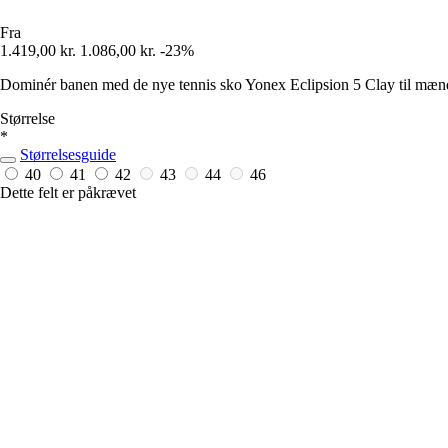
Fra
1.419,00 kr.
1.086,00 kr.
-23%
Dominér banen med de nye tennis sko Yonex Eclipsion 5 Clay til mænd, 
Størrelse
*
Størrelsesguide
40
41
42
43
44
46
Dette felt er påkrævet