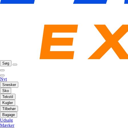
Søg
Nyt
Snesker
Sko
Tekstil
Kugler
Tilbehør
Bagage
Udsalg
Mærker