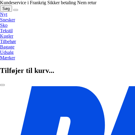
Kundeservice i Frankrig
Sikker betaling
Nem retur
Søg
Nyt
Snesker
Sko
Tekstil
Kugler
Tilbehør
Bagage
Udsalg
Mærker
Tilføjer til kurv...