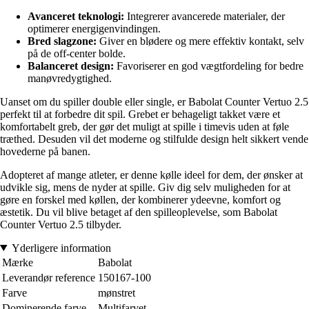
Avanceret teknologi:
Integrerer avancerede materialer, der
optimerer energigenvindingen.
Bred slagzone:
Giver en blødere og mere effektiv kontakt, selv
på de off-center bolde.
Balanceret design:
Favoriserer en god vægtfordeling for bedre
manøvredygtighed.
Uanset om du spiller double eller single, er Babolat Counter Vertuo 2.5
perfekt til at forbedre dit spil. Grebet er behageligt takket være et
komfortabelt greb, der gør det muligt at spille i timevis uden at føle
træthed. Desuden vil det moderne og stilfulde design helt sikkert vende
hovederne på banen.
Adopteret af mange atleter, er denne kølle ideel for dem, der ønsker at
udvikle sig, mens de nyder at spille. Giv dig selv muligheden for at
gøre en forskel med køllen, der kombinerer ydeevne, komfort og
æstetik. Du vil blive betaget af den spilleoplevelse, som Babolat
Counter Vertuo 2.5 tilbyder.
Yderligere information
Mærke
Babolat
Leverandør reference
150167-100
Farve
mønstret
Dominerende farve
Multifarvet