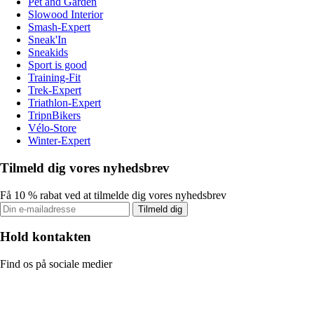
Pet and Garden
Slowood Interior
Smash-Expert
Sneak'In
Sneakids
Sport is good
Training-Fit
Trek-Expert
Triathlon-Expert
TripnBikers
Vélo-Store
Winter-Expert
Tilmeld dig vores nyhedsbrev
Få 10 % rabat ved at tilmelde dig vores nyhedsbrev
Tilmeld dig
Hold kontakten
Find os på sociale medier