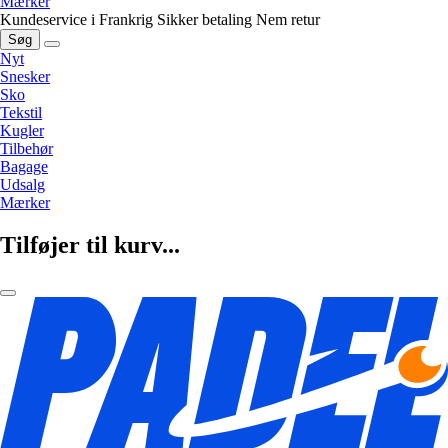
Mærker
Kundeservice i Frankrig
Sikker betaling
Nem retur
Søg
Nyt
Snesker
Sko
Tekstil
Kugler
Tilbehør
Bagage
Udsalg
Mærker
Tilføjer til kurv...