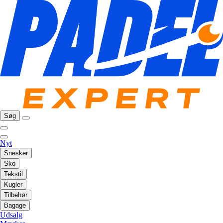
Søg
Nyt
Snesker
Sko
Tekstil
Kugler
Tilbehør
Bagage
Udsalg