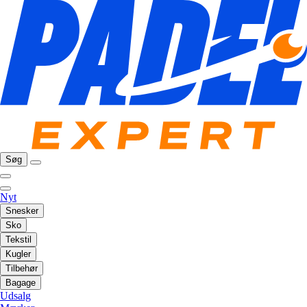
Søg
Nyt
Snesker
Sko
Tekstil
Kugler
Tilbehør
Bagage
Udsalg