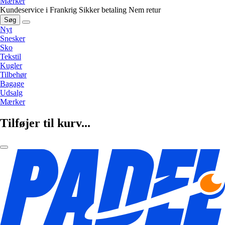
Mærker
Kundeservice i Frankrig
Sikker betaling
Nem retur
Søg
Nyt
Snesker
Sko
Tekstil
Kugler
Tilbehør
Bagage
Udsalg
Mærker
Tilføjer til kurv...