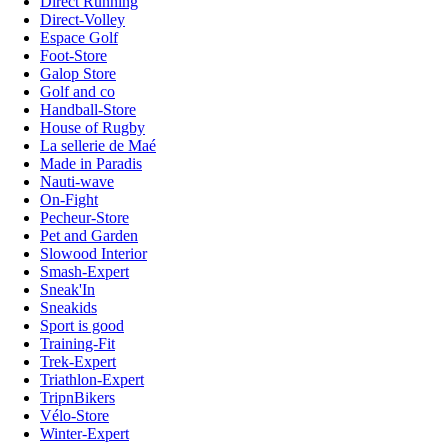
Direct Running
Direct-Volley
Espace Golf
Foot-Store
Galop Store
Golf and co
Handball-Store
House of Rugby
La sellerie de Maé
Made in Paradis
Nauti-wave
On-Fight
Pecheur-Store
Pet and Garden
Slowood Interior
Smash-Expert
Sneak'In
Sneakids
Sport is good
Training-Fit
Trek-Expert
Triathlon-Expert
TripnBikers
Vélo-Store
Winter-Expert