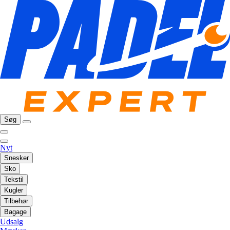
Søg
Nyt
Snesker
Sko
Tekstil
Kugler
Tilbehør
Bagage
Udsalg