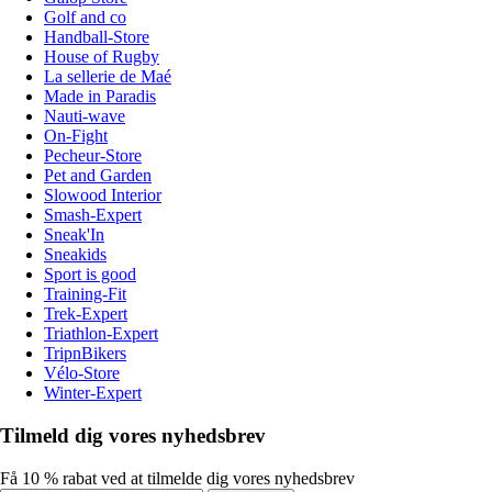
Golf and co
Handball-Store
House of Rugby
La sellerie de Maé
Made in Paradis
Nauti-wave
On-Fight
Pecheur-Store
Pet and Garden
Slowood Interior
Smash-Expert
Sneak'In
Sneakids
Sport is good
Training-Fit
Trek-Expert
Triathlon-Expert
TripnBikers
Vélo-Store
Winter-Expert
Tilmeld dig vores nyhedsbrev
Få 10 % rabat ved at tilmelde dig vores nyhedsbrev