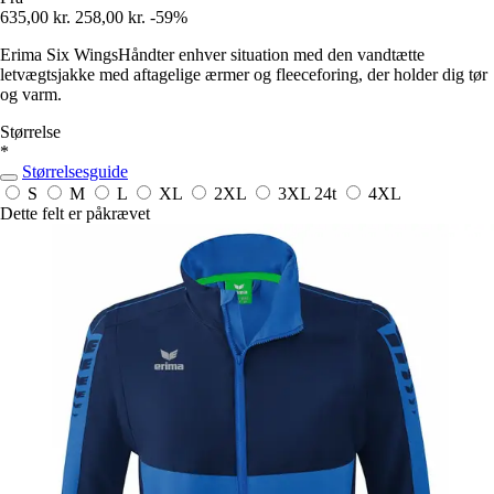
635,00 kr.
258,00 kr.
-59%
Erima Six WingsHåndter enhver situation med den vandtætte
letvægtsjakke med aftagelige ærmer og fleeceforing, der holder dig tør
og varm.
Størrelse
*
Størrelsesguide
S
M
L
XL
2XL
3XL
24t
4XL
Dette felt er påkrævet