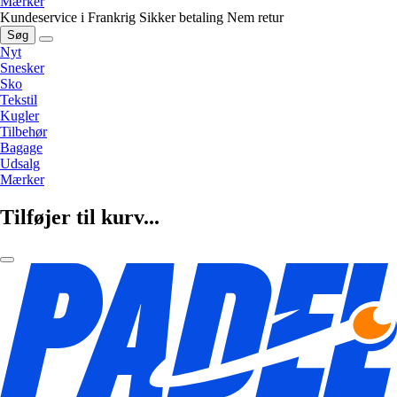
Mærker
Kundeservice i Frankrig
Sikker betaling
Nem retur
Søg
Nyt
Snesker
Sko
Tekstil
Kugler
Tilbehør
Bagage
Udsalg
Mærker
Tilføjer til kurv...