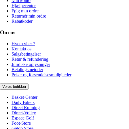
Min konto
Hjælpecenter
Følg min ordre
Returnér min ordre
Rabatkoder
Om os
Hvem vi er ?
Kontakt os
Salgsbetingelser
Retur & refundering
Juridiske oplysninger
Betalingsmetoder
Priser og forsendelsesmuligheder
Vores butikker
Basket-Center
Daily Bikers
Direct Running
Direct-Volley
Espace Golf
Foot-Store
Galop Store